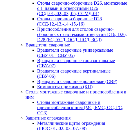
Столы сварочно-сборочные D26, монтажные
с Т-пазами и отверстиями D26
(ССД-01,-02,-03,-05, ССМД-01)
Столы сварочно-сборочные D28
(ССД-12,-13,-14,-15,-16)
Приспособления для столов сварочно-
сборочных с системами отверстий D16, D26,
D28 (БС, УСД, ОСД, ПОД, ЗСД)
Вращатели сварочные
Вращатели сварочные универсальные
(СВУ-01 - СВУ-05)
Вращатели сварочные горизонтальные
(СВУ-07)
Вращатели сварочные вертикальные
(СВУ-06)
Вращатели сварочные роликовые (СВР)
Комплекты прижимов (КП)
Столы монтажные сварочные и приспособления к
ним
Столы монтажные сварочные и
приспособления к ним (МС, БМС, ОС, ГС,
ССЗ)
Защитные ограждения
Металлические щиты ограждения
(ЩОС-01,-02,-03,-07,-08)