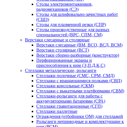
Столы электромонтажников,
радиомехаников (СЭ)
Столы для шлифовально-зачистных работ
(СШЗ)
Столы для плазменной резки (СПР)
Столы производственные для разных
специальностей (ВРС, СПМ, СМ)
Верстаки слесарные и столярные
Верстаки слесарные (ВМ, ВСО, ВСД, ВСМ)
Верстаки столярные (ВСТ)
Верстаки сборно-разборные (конструктор)
Перфорированные экраны и
приспособления к ним (Э,П,Д,К,С)
Стеллажи металлические, рольганги
Стеллажи полочные (СМС, СРМ, СМД)
Стеллажи с вращающимися полками (СВП)
Стеллажи консольные (СКМ)
Стеллажи с выкатными платформами (СВМ)
Стеллажи-рольганги для работы с
аккумуляторными батареями (СРА)
Стеллажи гравитационные (СГП)
Стеллажи паллетные
Ограждения (отбойники ОМ) для стеллажей
Рольганги неприводные и комплектующие к
ним (РСМ)