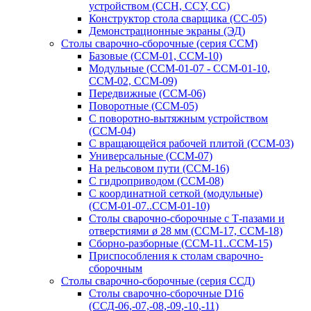
устройством (ССН, ССУ, СС)
Конструктор стола сварщика (СС-05)
Демонстрационные экраны (ЭД)
Столы сварочно-сборочные (серия ССМ)
Базовые (ССМ-01, ССМ-10)
Модульные (ССМ-01-07 - ССМ-01-10,
ССМ-02, ССМ-09)
Передвижные (ССМ-06)
Поворотные (ССМ-05)
С поворотно-вытяжным устройством
(ССМ-04)
С вращающейся рабочей плитой (ССМ-03)
Универсальные (ССМ-07)
На рельсовом пути (ССМ-16)
С гидроприводом (ССМ-08)
С координатной сеткой (модульные)
(ССМ-01-07..ССМ-01-10)
Столы сварочно-сборочные с Т-пазами и
отверстиями ø 28 мм (ССМ-17, ССМ-18)
Сборно-разборные (ССМ-11..ССМ-15)
Приспособления к столам сварочно-
сборочным
Столы сварочно-сборочные (серия ССД)
Столы сварочно-сборочные D16
(ССД-06,-07,-08,-09,-10,-11)