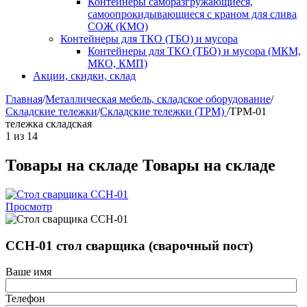
Контейнеры саморазгружающиеся,
самоопрокидывающиеся с краном для слива
СОЖ (КМО)
Контейнеры для ТКО (ТБО) и мусора
Контейнеры для ТКО (ТБО) и мусора (МКМ,
МКО, КМП)
Акции, скидки, склад
Главная
/
Металлическая мебель, складское оборудование
/
Складские тележки
/
Складские тележки (ТРМ)
/
ТРМ-01
тележка складская
1
из
14
Товары на складе
Товары на складе
Просмотр
ССН-01 стол сварщика (сварочный пост)
Ваше имя
Телефон