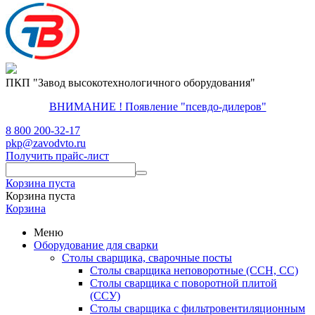
ПКП "Завод высокотехнологичного оборудования"
ВНИМАНИЕ ! Появление "псевдо-дилеров"
8 800 200-32-17
pkp@zavodvto.ru
Получить прайс-лист
Корзина пуста
Корзина пуста
Корзина
Меню
Оборудование для сварки
Столы сварщика, сварочные посты
Столы сварщика неповоротные (ССН, СС)
Столы сварщика с поворотной плитой
(ССУ)
Столы сварщика с фильтровентиляционным