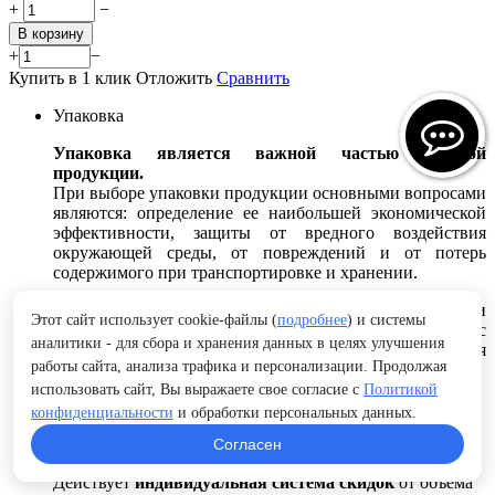
+
−
В корзину
+
−
Купить в 1 клик
Отложить
Сравнить
Упаковка
Упаковка является важной частью готовой
продукции.
При выборе упаковки продукции основными вопросами
являются: определение ее наибольшей экономической
эффективности, защиты от вредного воздействия
окружающей среды, от повреждений и от потерь
содержимого при транспортировке и хранении.
Вид упаковки выбирается в зависимости от изделия и
Этот сайт использует cookie-файлы (
подробнее
) и системы
способа транспортировки или по согласованию с
аналитики - для сбора и хранения данных в целях улучшения
заказчиком. Габаритные размеры упаковки выбираются
работы сайта, анализа трафика и персонализации. Продолжая
в зависимости от размеров изделия и вида упаковки.
использовать сайт, Вы выражаете свое согласие с
Политикой
Подробнее..
конфиденциальности
и обработки персональных данных.
Согласен
Скидки
Действует
индивидуальная система скидок
от объема