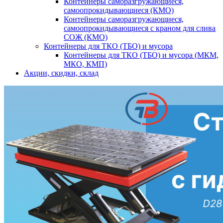
Контейнеры саморазгружающиеся,
самоопрокидывающиеся (КМО)
Контейнеры саморазгружающиеся,
самоопрокидывающиеся с краном для слива
СОЖ (КМО)
Контейнеры для ТКО (ТБО) и мусора
Контейнеры для ТКО (ТБО) и мусора (МКМ,
МКО, КМП)
Акции, скидки, склад