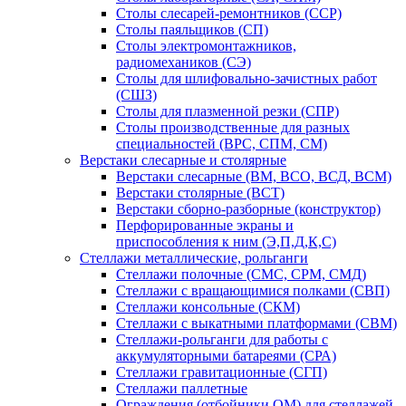
Столы слесарей-ремонтников (ССР)
Столы паяльщиков (СП)
Столы электромонтажников,
радиомехаников (СЭ)
Столы для шлифовально-зачистных работ
(СШЗ)
Столы для плазменной резки (СПР)
Столы производственные для разных
специальностей (ВРС, СПМ, СМ)
Верстаки слесарные и столярные
Верстаки слесарные (ВМ, ВСО, ВСД, ВСМ)
Верстаки столярные (ВСТ)
Верстаки сборно-разборные (конструктор)
Перфорированные экраны и
приспособления к ним (Э,П,Д,К,С)
Стеллажи металлические, рольганги
Стеллажи полочные (СМС, СРМ, СМД)
Стеллажи с вращающимися полками (СВП)
Стеллажи консольные (СКМ)
Стеллажи с выкатными платформами (СВМ)
Стеллажи-рольганги для работы с
аккумуляторными батареями (СРА)
Стеллажи гравитационные (СГП)
Стеллажи паллетные
Ограждения (отбойники ОМ) для стеллажей