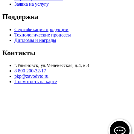
Заявка на услугу
Поддержка
Сертификация продукции
Технологические процессы
Дипломы и награды
Контакты
г.Ульяновск, ул.Мелекесская, д.4, к.3
8 800 200-32-17
pkp@zavodvto.ru
Посмотреть на карте
Все авторские права на товарный знак, оригинальные
наименования продукции, промышленные образцы и их
технические характеристики, изображения и всю иную
информацию, размещаемую на настоящем сайте,
зарегистрированы в установленном порядке и принадлежат
ООО «ПКП «Завод ВТО». Их полное или частичное
воспроизведение в любом виде без предварительного
письменного согласия ООО «ПКП «Завод ВТО» не