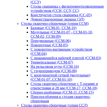
(ССУ)
Столы сварщика с фильтровентиляционным
устройством (ССН, ССУ, СС)
Конструктор стола сварщика (СС-05)
Демонстрационные экраны (ЭД)
Столы сварочно-сборочные (серия ССМ)
Базовые (ССМ-01, ССМ-10)
Модульные (ССМ-01-07 - ССМ-01-10,
ССМ-02, ССМ-09)
Передвижные (ССМ-06)
Поворотные (ССМ-05)
С поворотно-вытяжным устройством
(ССМ-04)
С вращающейся рабочей плитой (ССМ-03)
Универсальные (ССМ-07)
На рельсовом пути (ССМ-16)
С гидроприводом (ССМ-08)
С координатной сеткой (модульные)
(ССМ-01-07..ССМ-01-10)
Столы сварочно-сборочные с Т-пазами и
отверстиями ø 28 мм (ССМ-17, ССМ-18)
Сборно-разборные (ССМ-11..ССМ-15)
Приспособления к столам сварочно-
сборочным
Столы сварочно-сборочные (серия ССД)