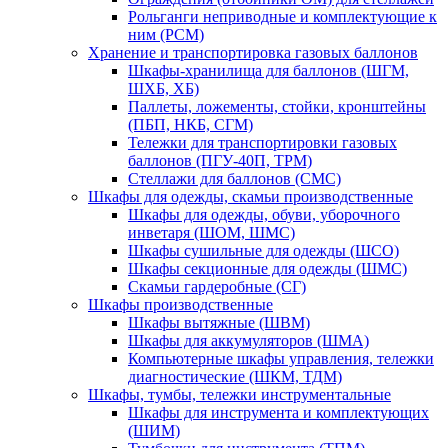
Рольганги неприводные и комплектующие к
ним (РСМ)
Хранение и транспортировка газовых баллонов
Шкафы-хранилища для баллонов (ШГМ,
ШХБ, ХБ)
Паллеты, ложементы, стойки, кронштейны
(ПБП, НКБ, СГМ)
Тележки для транспортировки газовых
баллонов (ПГУ-40П, ТРМ)
Стеллажи для баллонов (СМС)
Шкафы для одежды, скамьи производственные
Шкафы для одежды, обуви, уборочного
инветаря (ШОМ, ШМС)
Шкафы сушильные для одежды (ШСО)
Шкафы секционные для одежды (ШМС)
Скамьи гардеробные (СГ)
Шкафы производственные
Шкафы вытяжные (ШВМ)
Шкафы для аккумуляторов (ШМА)
Компьютерные шкафы управления, тележки
диагностические (ШКМ, ТДМ)
Шкафы, тумбы, тележки инструментальные
Шкафы для инструмента и комплектующих
(ШИМ)