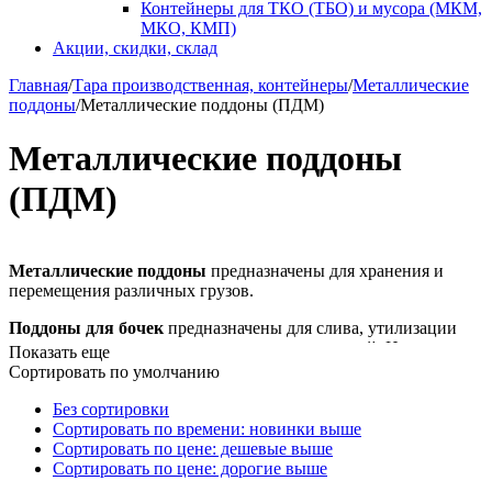
Контейнеры для ТКО (ТБО) и мусора (МКМ,
МКО, КМП)
Акции, скидки, склад
Главная
/
Тара производственная, контейнеры
/
Металлические
поддоны
/
Металлические поддоны (ПДМ)
Металлические поддоны
(ПДМ)
Металлические поддоны
предназначены для хранения и
перемещения различных грузов.
П
оддоны для бочек
предназначены для слива, утилизации
остатков масла и других технических жидкостей. На поддоны
Показать еще
можно устанавливать бочки и другие емкости, согласно
Сортировать по умолчанию
указанной нагрузке.
Без сортировки
Стоечные поддоны
предназначены для транспортировки и
Сортировать по времени: новинки выше
хранения штучных грузов неправильной формы, сложной
Сортировать по цене: дешевые выше
конфигурации, подверженных деформации в облегченной
Сортировать по цене: дорогие выше
таре или первичной упаковке.
Стоечный поддон может