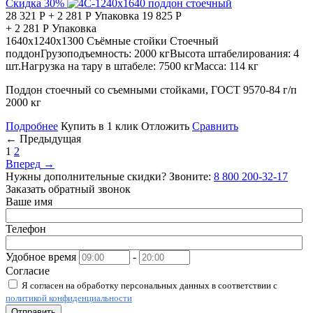
Скидка 30%
28 321
Р
+
2 281
Р
Упаковка
19 825
Р
+
2 281
Р
Упаковка
1640х1240х1300
Съёмные стойки
Стоечный
поддон
Грузоподъемность:
2000 кг
Высота штабелирования:
4
шт.
Нагрузка на тару в штабеле:
7500 кг
Масса:
114 кг
Поддон стоечный со съемными стойками, ГОСТ 9570-84 г/п
2000 кг
Подробнее
Купить в 1 клик
Отложить
Сравнить
←
Предыдущая
1
2
Вперед
→
Нужны дополнительные скидки? Звоните:
8 800 200-32-17
Заказать обратный звонок
Ваше имя
Телефон
Удобное время
-
Согласие
Я согласен на обработку персональных данных в соответствии с
политикой конфиденциальности
Отправить