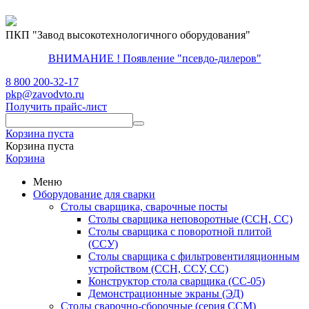
ПКП "Завод высокотехнологичного оборудования"
ВНИМАНИЕ ! Появление "псевдо-дилеров"
8 800 200-32-17
pkp@zavodvto.ru
Получить прайс-лист
Корзина пуста
Корзина пуста
Корзина
Меню
Оборудование для сварки
Столы сварщика, сварочные посты
Столы сварщика неповоротные (ССН, СС)
Столы сварщика с поворотной плитой
(ССУ)
Столы сварщика с фильтровентиляционным
устройством (ССН, ССУ, СС)
Конструктор стола сварщика (СС-05)
Демонстрационные экраны (ЭД)
Столы сварочно-сборочные (серия ССМ)