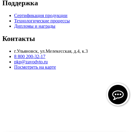
Поддержка
Сертификация продукции
Технологические процессы
Дипломы и награды
Контакты
г.Ульяновск, ул.Мелекесская, д.4, к.3
8 800 200-32-17
pkp@zavodvto.ru
Посмотреть на карте
Все авторские права на товарный знак, оригинальные
наименования продукции, промышленные образцы и их
технические характеристики, изображения и всю иную
информацию, размещаемую на настоящем сайте,
зарегистрированы в установленном порядке и принадлежат
ООО «ПКП «Завод ВТО». Их полное или частичное
воспроизведение в любом виде без предварительного
письменного согласия ООО «ПКП «Завод ВТО» не
допускается.
Вся информация, размещенная на нашем сайте, носит