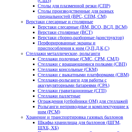
(СШЗ)
Столы для плазменной резки (СПР)
Столы производственные для разных
специальностей (ВРС, СПМ, СМ)
Верстаки слесарные и столярные
Верстаки слесарные (ВМ, ВСО, ВСД, ВСМ)
Верстаки столярные (ВСТ)
Верстаки сборно-разборные (конструктор)
Перфорированные экраны и
приспособления к ним (Э,П,Д,К,С)
Стеллажи металлические, рольганги
Стеллажи полочные (СМС, СРМ, СМД)
Стеллажи с вращающимися полками (СВП)
Стеллажи консольные (СКМ)
Стеллажи с выкатными платформами (СВМ)
Стеллажи-рольганги для работы с
аккумуляторными батареями (СРА)
Стеллажи гравитационные (СГП)
Стеллажи паллетные
Ограждения (отбойники ОМ) для стеллажей
Рольганги неприводные и комплектующие к
ним (РСМ)
Хранение и транспортировка газовых баллонов
Шкафы-хранилища для баллонов (ШГМ,
ШХБ, ХБ)