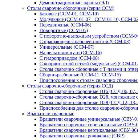
Демонстрационные экраны (ЭД)
Столы сварочно-сборочные (серия ССМ)
Базовые (ССМ-01, ССМ-10)
Модульные (ССМ-01-07 - ССМ-01-10, ССМ-02
Передвижные (ССМ-06)
Поворотные (ССМ-05)
С поворотно-вытяжным устройством (ССМ-0
С вращающейся рабочей плитой (ССМ-03)
Универсальные (ССМ-07)
На рельсовом пути (ССМ-16)
С гидроприводом (ССМ-08)
С координатной сеткой (модульные) (ССМ-01
Столы сварочно-сборочные с Т-пазами и отв
Сборно-разборные (ССМ-11..ССМ-15)
Приспособления к столам сварочно-сборочн
Столы сварочно-сборочные (серия ССД)
Столы сварочно-сборочные D16 (ССД-06,-07,-08
Столы сварочно-сборочные D26, монтажные с 
Столы сварочно-сборочные D28 (ССД-12,-13,-1
Приспособления для столов сварочно-сборочн
Вращатели сварочные
Вращатели сварочные универсальные (СВУ-01
Вращатели сварочные горизонтальные (СВУ-0
Вращатели сварочные вертикальные (СВУ-06)
Вращатели сварочные роликовые (СВР)