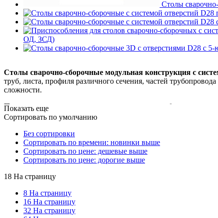
Столы сварочно-
ОД, ЗСД)
Столы сварочно-сборочные модульная конструкция с систе
труб, листа, профиля различного сечения, частей трубопровод
сложности.
Преимущество применения столов сварочно-сборочных с си
Показать еще
Сортировать по умолчанию
Столы сварочно-сборочные с системой отверстий D28
универс
роботизированной сварки.
Без сортировки
Сортировать по времени: новинки выше
Наличие координатной сетки с шагом рисок 100 мм
значите
Сортировать по цене: дешевые выше
сборочного стола, позволяет сократить время на установку и 
Сортировать по цене: дорогие выше
свариваемые детали от риски, что исключает дополнительную у
Заказчика возможно изготовление столов серии ССД без коор
18 На страницу
Высокая точность позиционирования заготовок
на поверхнос
8 На страницу
16 На страницу
Наличие пяти рабочих плоскостей на сварочно-сборочных 
32 На страницу
формы.