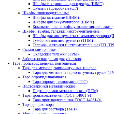
Шкафы секционные для одежды (ШМС)
Скамьи гардеробные (СГ)
Шкафы производственные
Шкафы вытяжные (ШВМ)
Шкафы для аккумуляторов (ШМА)
Компьютерные шкафы управления, тележки 
Шкафы, тумбы, тележки инструментальные
Шкафы для инструмента и комплектующих 
Тумбочки для инструмента (ТПМ)
Тележки и стойки инструментальные (ТП, ТР
Складские тележки
Складские тележки (ТРМ)
Заборы, ограждения для участков
Тара производственная, контейнеры
Тара для метизов, тарно-штучных товаров
Тара для метизов и тарно-штучных грузов (Т
Тара опрокидывающаяся
Тара опрокидывающаяся (ТРС)
Подтоварники металлические
Подтоварники металлические (ПТМ)
Тара производственная ГОСТ 14861-91
Тара производственная ГОСТ 14861-91
Тара для раствора
Тара для раствора (ТМП)
Металлические поддоны