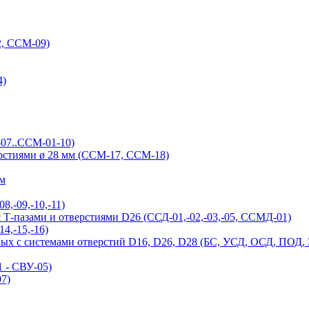
, ССМ-09)
4)
-07..ССМ-01-10)
ерстиями ø 28 мм (ССМ-17, ССМ-18)
ым
,-09,-10,-11)
Т-пазами и отверстиями D26 (ССД-01,-02,-03,-05, ССМД-01)
4,-15,-16)
ых с системами отверстий D16, D26, D28 (БС, УСД, ОСД, ПОД,
 - СВУ-05)
7)