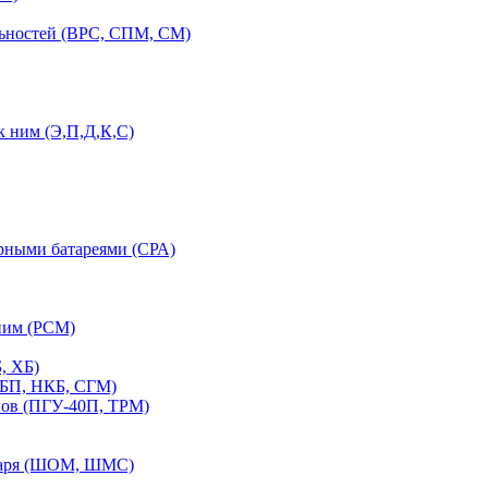
льностей (ВРС, СПМ, СМ)
 ним (Э,П,Д,К,С)
орными батареями (СРА)
ним (РСМ)
, ХБ)
ПБП, НКБ, СГМ)
нов (ПГУ-40П, ТРМ)
етаря (ШОМ, ШМС)