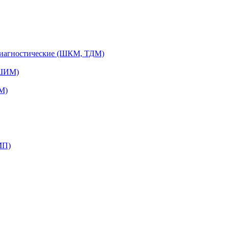
диагностические (ШКМ, ТДМ)
(ШИМ)
М)
МП)