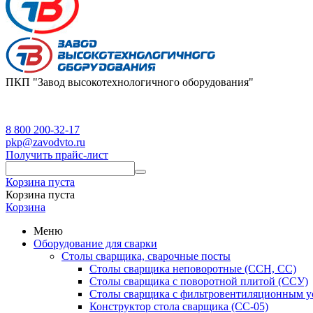
ПКП "Завод высокотехнологичного оборудования"
8 800 200-32-17
pkp@zavodvto.ru
Получить прайс-лист
Корзина пуста
Корзина пуста
Корзина
Меню
Оборудование для сварки
Столы сварщика, сварочные посты
Столы сварщика неповоротные (ССН, СС)
Столы сварщика с поворотной плитой (ССУ)
Столы сварщика с фильтровентиляционным у
Конструктор стола сварщика (СС-05)