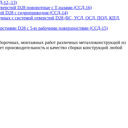
-12,-13)
тверстий D28 поворотные с Т-пазами (ССД-16)
ий D28 с гидроприводом (ССД-14)
очных с системой отверстий D28 (БС, УСД, ОСД, ПОД, КПД,
ерстиями D28 с 5-ю рабочими поверхностями (ССД-15)
сборочных, монтажных работ различных металлоконструкций из
ает производительность и качество сборки конструкций любой
. В том числе их можно использовать как позиционер для
блений и свариваемых изделий на рабочей поверхности
тельность труда и позволяет выставлять собираемые,
 в целом на плоскости сварочного стола.
По желанию
о изготовлению конструкции сложной пространственной