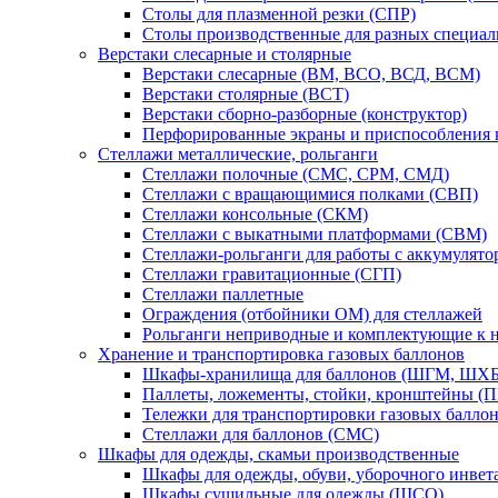
Столы для плазменной резки (СПР)
Столы производственные для разных специа
Верстаки слесарные и столярные
Верстаки слесарные (ВМ, ВСО, ВСД, ВСМ)
Верстаки столярные (ВСТ)
Верстаки сборно-разборные (конструктор)
Перфорированные экраны и приспособления к
Стеллажи металлические, рольганги
Стеллажи полочные (СМС, СРМ, СМД)
Стеллажи с вращающимися полками (СВП)
Стеллажи консольные (СКМ)
Стеллажи с выкатными платформами (СВМ)
Стеллажи-рольганги для работы с аккумулят
Стеллажи гравитационные (СГП)
Стеллажи паллетные
Ограждения (отбойники ОМ) для стеллажей
Рольганги неприводные и комплектующие к 
Хранение и транспортировка газовых баллонов
Шкафы-хранилища для баллонов (ШГМ, ШХБ
Паллеты, ложементы, стойки, кронштейны (
Тележки для транспортировки газовых балло
Стеллажи для баллонов (СМС)
Шкафы для одежды, скамьи производственные
Шкафы для одежды, обуви, уборочного инв
Шкафы сушильные для одежды (ШСО)