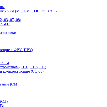
ним
ия к ним (МС, БМС, ОС, ГС, ССЗ)
-03,-07,-08)
5,-06)
установки
тующие к ФВУ (ПВУ)
ством
стройством (ССН, ССУ, СС)
 и комплектующие (СС-05)
ование (СМ)
 (СЭ)
ШЗ)