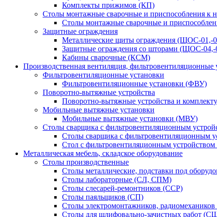
Комплекты прижимов (КП)
Столы монтажные сварочные и приспособления к 
Столы монтажные сварочные и приспособлен
Защитные ограждения
Металлические щиты ограждения (ЩОС-01,-02,
Защитные ограждения со шторами (ЩОС-04,-0
Кабины сварочные (КСМ)
Производственная вентиляция, фильтровентиляционные 
Фильтровентиляционные установки
Фильтровентиляционные установки (ФВУ)
Поворотно-вытяжные устройства
Поворотно-вытяжные устройства и комплек
Мобильные вытяжные установки
Мобильные вытяжные установки (МВУ)
Столы сварщика с фильтровентиляционным устрой
Столы сварщика с фильтровентиляционным у
Стол с фильтровентиляционным устройством
Металлическая мебель, складское оборудование
Столы производственные
Столы металлические, подставки под оборуд
Столы лабораторные (СЛ, СПМ)
Столы слесарей-ремонтников (ССР)
Столы паяльщиков (СП)
Столы электромонтажников, радиомехаников
Столы для шлифовально-зачистных работ (С