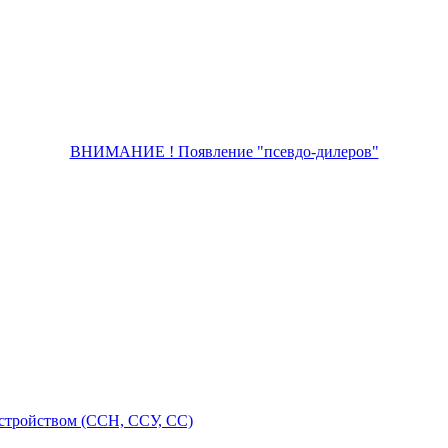
ВНИМАНИЕ ! Появление "псевдо-дилеров"
стройством (ССН, ССУ, СС)