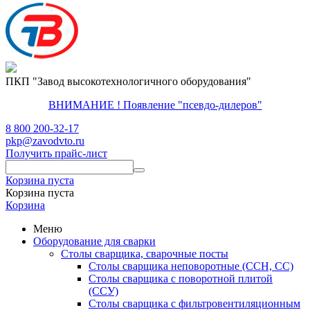
ПКП "Завод высокотехнологичного оборудования"
ВНИМАНИЕ ! Появление "псевдо-дилеров"
8 800 200-32-17
pkp@zavodvto.ru
Получить прайс-лист
Корзина пуста
Корзина пуста
Корзина
Меню
Оборудование для сварки
Столы сварщика, сварочные посты
Столы сварщика неповоротные (ССН, СС)
Столы сварщика с поворотной плитой
(ССУ)
Столы сварщика с фильтровентиляционным