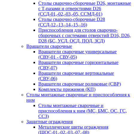
Столы сварочно-сборочные D26, монтажные
с Т-пазами и отверстиями D26
(ССД-01,-02,-03,-05, ССМД-01)
Столы сварочно-сборочные D28
(ССД-12,-13,-14,-15,-16)
Приспособления для столов сварочно-
сборочных с системами отверстий D16, D26,
D28 (БС, УСД, ОСД, ПОД, ЗСД)
Вращатели сварочные
Вращатели сварочные универсальные
(СВУ-01 - СВУ-05)
Вращатели сварочные горизонтальные
(СВУ-07)
Вращатели сварочные вертикальные
(СВУ-06)
Вращатели сварочные роликовые (СВР)
Комплекты прижимов (КП)
Столы монтажные сварочные и приспособления к
ним
Столы монтажные сварочные и
приспособления к ним (МС, БМС, ОС, ГС,
ССЗ)
Защитные ограждения
Металлические щиты ограждения
(ЩОС-01,-02,-03,-07,-08)