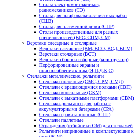
Столы электромонтажников,
радиомехаников (СЭ)
Столы для шлифовально-зачистных работ
(СШЗ)
Столы для плазменной резки (СПР)
Столы производственные для разных
специальностей (ВРС, СПМ, СМ)
Верстаки слесарные и столярные
Верстаки слесарные (ВМ, ВСО, ВСД, ВСМ)
Верстаки столярные (ВСТ)
Верстаки сборно-разборные (конструктор)
Перфорированные экраны и
приспособления к ним (Э,П,Д,К,С)
Стеллажи металлические, рольганги
Стеллажи полочные (СМС, СРМ, СМД)
Стеллажи с вращающимися полками (СВП)
Стеллажи консольные (СКМ)
Стеллажи с выкатными платформами (СВМ)
Стеллажи-рольганги для работы с
аккумуляторными батареями (СРА)
Стеллажи гравитационные (СГП)
Стеллажи паллетные
Ограждения (отбойники ОМ) для стеллажей
Рольганги неприводные и комплектующие к
ним (РСМ)