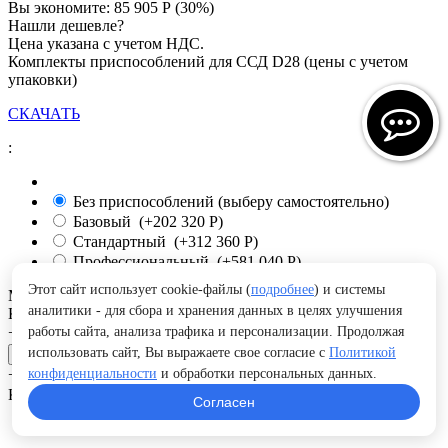
Вы экономите:
85 905
Р
(
30
%)
Нашли дешевле?
Цена указана с учетом НДС.
Комплекты приспособлений для ССД D28 (цены с учетом
упаковки)
СКАЧАТЬ
:
Без приспособлений (выберу самостоятельно)
Базовый (+
202 320
Р
)
Стандартный (+
312 360
Р
)
Профессиональный (+
581 040
Р
)
Этот сайт использует cookie-файлы (
подробнее
) и системы
МОДЕЛЬ:
ССД-12 исп.2
аналитики - для сбора и хранения данных в целях улучшения
Кол-во:
работы сайта, анализа трафика и персонализации. Продолжая
+
−
использовать сайт, Вы выражаете свое согласие с
Политикой
В корзину
конфиденциальности
и обработки персональных данных.
+
−
Купить в 1 клик
Отложить
Сравнить
Согласен
Упаковка