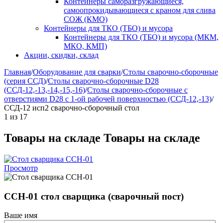
Контейнеры саморазгружающиеся,
самоопрокидывающиеся с краном для слива
СОЖ (КМО)
Контейнеры для ТКО (ТБО) и мусора
Контейнеры для ТКО (ТБО) и мусора (МКМ,
МКО, КМП)
Акции, скидки, склад
Главная
/
Оборудование для сварки
/
Столы сварочно-сборочные
(серия ССД)
/
Столы сварочно-сборочные D28
(ССД-12,-13,-14,-15,-16)
/
Столы сварочно-сборочные с
отверстиями D28 с 1-ой рабочей поверхностью (ССД-12,-13)
/
ССД-12 исп2 сварочно-сборочный стол
1
из
17
Товары на складе
Товары на складе
Просмотр
ССН-01 стол сварщика (сварочный пост)
Ваше имя