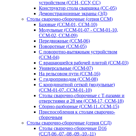
устройством (ССН, ССУ, СС)
Конструктор стола сварщика (СС-05)
Демонстрационные экраны (ЭД)
Столы сварочно-сборочные (серия ССМ)
Базовые (ССМ-01, ССМ-10)
Модульные (ССМ-01-07 - ССМ-01-10,
ССМ-02, ССМ-09)
Передвижные (ССМ-06)
Поворотные (ССМ-05)
С поворотно-вытяжным устройством
(ССМ-04)
С вращающейся рабочей плитой (ССМ-03)
Универсальные (ССМ-07)
На рельсовом пути (ССМ-16)
С гидроприводом (ССМ-08)
С координатной сеткой (модульные)
(ССМ-01-07..ССМ-01-10)
Столы сварочно-сборочные с Т-пазами и
отверстиями ø 28 мм (ССМ-17, ССМ-18)
Сборно-разборные (ССМ-11..ССМ-15)
Приспособления к столам сварочно-
сборочным
Столы сварочно-сборочные (серия ССД)
Столы сварочно-сборочные D16
(ССД-06,-07,-08,-09,-10,-11)