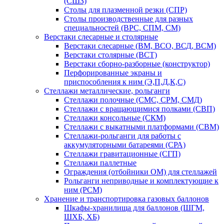
(СШЗ)
Столы для плазменной резки (СПР)
Столы производственные для разных
специальностей (ВРС, СПМ, СМ)
Верстаки слесарные и столярные
Верстаки слесарные (ВМ, ВСО, ВСД, ВСМ)
Верстаки столярные (ВСТ)
Верстаки сборно-разборные (конструктор)
Перфорированные экраны и
приспособления к ним (Э,П,Д,К,С)
Стеллажи металлические, рольганги
Стеллажи полочные (СМС, СРМ, СМД)
Стеллажи с вращающимися полками (СВП)
Стеллажи консольные (СКМ)
Стеллажи с выкатными платформами (СВМ)
Стеллажи-рольганги для работы с
аккумуляторными батареями (СРА)
Стеллажи гравитационные (СГП)
Стеллажи паллетные
Ограждения (отбойники ОМ) для стеллажей
Рольганги неприводные и комплектующие к
ним (РСМ)
Хранение и транспортировка газовых баллонов
Шкафы-хранилища для баллонов (ШГМ,
ШХБ, ХБ)