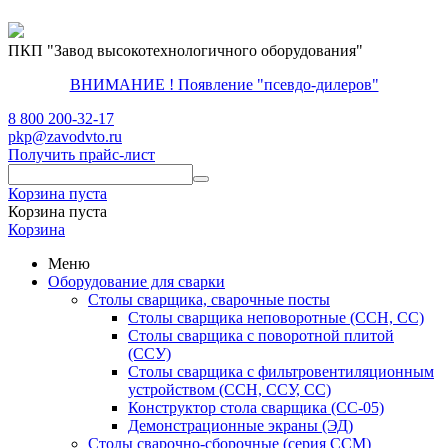
ПКП "Завод высокотехнологичного оборудования"
ВНИМАНИЕ ! Появление "псевдо-дилеров"
8 800 200-32-17
pkp@zavodvto.ru
Получить прайс-лист
Корзина пуста
Корзина пуста
Корзина
Меню
Оборудование для сварки
Столы сварщика, сварочные посты
Столы сварщика неповоротные (ССН, СС)
Столы сварщика с поворотной плитой
(ССУ)
Столы сварщика с фильтровентиляционным
устройством (ССН, ССУ, СС)
Конструктор стола сварщика (СС-05)
Демонстрационные экраны (ЭД)
Столы сварочно-сборочные (серия ССМ)