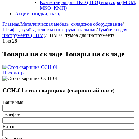
Контейнеры для ТКО (ТБО) и мусора (МКМ,
МКО, КМП)
Акции, скидки, склад
Главная
/
Металлическая мебель, складское оборудование
/
Шкафы, тумбы, тележки инструментальные
/
Тумбочки для
инструмента (ТПМ)
/
ТПМ-01 тумба для инструмента
1
из
28
Товары на складе
Товары на складе
Просмотр
ССН-01 стол сварщика (сварочный пост)
Ваше имя
Телефон
E-mail
Согласие