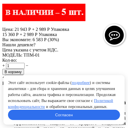
Цена:
21 943
Р
+
2 989
Р
Упаковка
15 360
Р
+
2 989
Р
Упаковка
Вы экономите:
6 583
Р
(
30
%)
Нашли дешевле?
Цена указана с учетом НДС.
МОДЕЛЬ:
ТПМ-01
Кол-во:
+
−
В корзину
+
−
Этот сайт использует cookie-файлы (
подробнее
) и системы
Купить в 1 клик
Отложить
Сравнить
аналитики - для сбора и хранения данных в целях улучшения
Упаковка
работы сайта, анализа трафика и персонализации. Продолжая
использовать сайт, Вы выражаете свое согласие с
Политикой
Упаковка является важной частью готовой
конфиденциальности
и обработки персональных данных.
продукции.
При выборе упаковки продукции основными вопросами
Согласен
являются: определение ее наибольшей экономической
эффективности, защиты от вредного воздействия