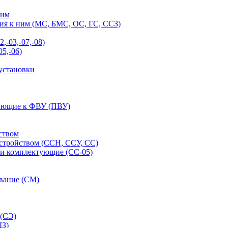
ним
ия к ним (МС, БМС, ОС, ГС, ССЗ)
-03,-07,-08)
5,-06)
установки
тующие к ФВУ (ПВУ)
ством
стройством (ССН, ССУ, СС)
 и комплектующие (СС-05)
ование (СМ)
 (СЭ)
ШЗ)