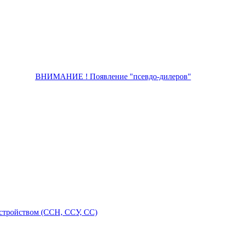
ВНИМАНИЕ ! Появление "псевдо-дилеров"
стройством (ССН, ССУ, СС)