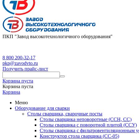
ПКП "Завод высокотехнологичного оборудования"
8 800 200-32-17
pkp@zavodvto.ru
Получить прайс-лист
Корзина пуста
Корзина пуста
Корзина
Меню
Оборудование для сварки
Столы сварщика, сварочные посты
Столы сварщика неповоротные (ССН, СС)
Столы сварщика с поворотной плитой (ССУ)
Столы сварщика с фильтровентиляционным у
Конструктор стола сварщика (СС-05)