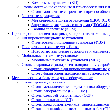
Комплекты прижимов (КП)
Столы монтажные сварочные и приспособления к 
Столы монтажные сварочные и приспособлен
Защитные ограждения
Металлические щиты ограждения (ЩОС-01,-02,
Защитные ограждения со шторами (ЩОС-04,-0
Кабины сварочные (КСМ)
Производственная вентиляция, фильтровентиляционные 
Фильтровентиляционные установки
Фильтровентиляционные установки (ФВУ)
Поворотно-вытяжные устройства
Поворотно-вытяжные устройства и комплек
Мобильные вытяжные установки
Мобильные вытяжные установки (МВУ)
Столы сварщика с фильтровентиляционным устрой
Столы сварщика с фильтровентиляционным у
Стол с фильтровентиляционным устройством
Металлическая мебель, складское оборудование
Столы производственные
Столы металлические, подставки под оборуд
Столы лабораторные (СЛ, СПМ)
Столы слесарей-ремонтников (ССР)
Столы паяльщиков (СП)
Столы электромонтажников, радиомехаников
Столы для шлифовально-зачистных работ (С