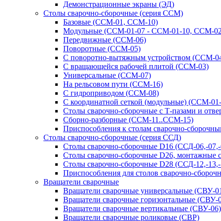
Демонстрационные экраны (ЭД)
Столы сварочно-сборочные (серия ССМ)
Базовые (ССМ-01, ССМ-10)
Модульные (ССМ-01-07 - ССМ-01-10, ССМ-02
Передвижные (ССМ-06)
Поворотные (ССМ-05)
С поворотно-вытяжным устройством (ССМ-0
С вращающейся рабочей плитой (ССМ-03)
Универсальные (ССМ-07)
На рельсовом пути (ССМ-16)
С гидроприводом (ССМ-08)
С координатной сеткой (модульные) (ССМ-01
Столы сварочно-сборочные с Т-пазами и отв
Сборно-разборные (ССМ-11..ССМ-15)
Приспособления к столам сварочно-сборочн
Столы сварочно-сборочные (серия ССД)
Столы сварочно-сборочные D16 (ССД-06,-07,-08
Столы сварочно-сборочные D26, монтажные с 
Столы сварочно-сборочные D28 (ССД-12,-13,-1
Приспособления для столов сварочно-сборочн
Вращатели сварочные
Вращатели сварочные универсальные (СВУ-01
Вращатели сварочные горизонтальные (СВУ-0
Вращатели сварочные вертикальные (СВУ-06)
Вращатели сварочные роликовые (СВР)