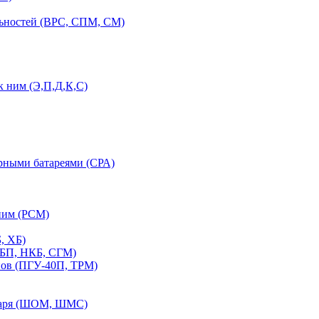
льностей (ВРС, СПМ, СМ)
 ним (Э,П,Д,К,С)
орными батареями (СРА)
ним (РСМ)
, ХБ)
ПБП, НКБ, СГМ)
нов (ПГУ-40П, ТРМ)
етаря (ШОМ, ШМС)