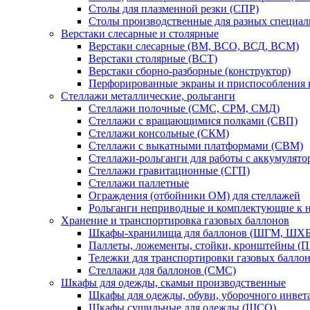
Столы для плазменной резки (СПР)
Столы производственные для разных специа
Верстаки слесарные и столярные
Верстаки слесарные (ВМ, ВСО, ВСД, ВСМ)
Верстаки столярные (ВСТ)
Верстаки сборно-разборные (конструктор)
Перфорированные экраны и приспособления к
Стеллажи металлические, рольганги
Стеллажи полочные (СМС, СРМ, СМД)
Стеллажи с вращающимися полками (СВП)
Стеллажи консольные (СКМ)
Стеллажи с выкатными платформами (СВМ)
Стеллажи-рольганги для работы с аккумулят
Стеллажи гравитационные (СГП)
Стеллажи паллетные
Ограждения (отбойники ОМ) для стеллажей
Рольганги неприводные и комплектующие к 
Хранение и транспортировка газовых баллонов
Шкафы-хранилища для баллонов (ШГМ, ШХБ
Паллеты, ложементы, стойки, кронштейны (
Тележки для транспортировки газовых балло
Стеллажи для баллонов (СМС)
Шкафы для одежды, скамьи производственные
Шкафы для одежды, обуви, уборочного инв
Шкафы сушильные для одежды (ШСО)