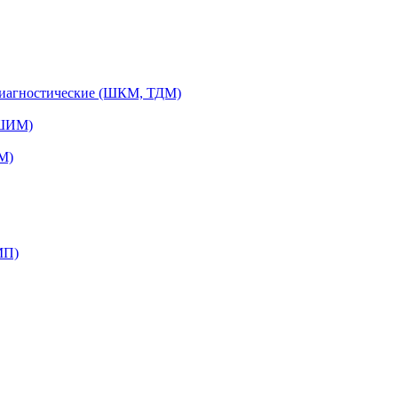
диагностические (ШКМ, ТДМ)
(ШИМ)
М)
МП)