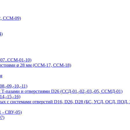
, ССМ-09)
4)
-07..ССМ-01-10)
ерстиями ø 28 мм (ССМ-17, ССМ-18)
ым
,-09,-10,-11)
Т-пазами и отверстиями D26 (ССД-01,-02,-03,-05, ССМД-01)
4,-15,-16)
ых с системами отверстий D16, D26, D28 (БС, УСД, ОСД, ПОД,
 - СВУ-05)
7)