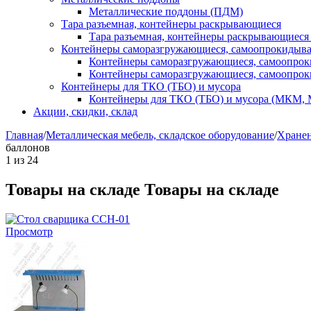
Металлические поддоны (ПДМ)
Тара разъемная, контейнеры раскрывающиеся
Тара разъемная, контейнеры раскрывающиеся
Контейнеры саморазгружающиеся, самоопрокидыв
Контейнеры саморазгружающиеся, самоопро
Контейнеры саморазгружающиеся, самоопро
Контейнеры для ТКО (ТБО) и мусора
Контейнеры для ТКО (ТБО) и мусора (МКМ,
Акции, скидки, склад
Главная
/
Металлическая мебель, складское оборудование
/
Хранен
баллонов
1
из
24
Товары на складе
Товары на складе
Просмотр