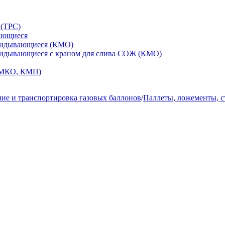
 (ТРС)
ающиеся
кидывающиеся (КМО)
кидывающиеся с краном для слива СОЖ (КМО)
 МКО, КМП)
ие и транспортировка газовых баллонов
/
Паллеты, ложементы, 