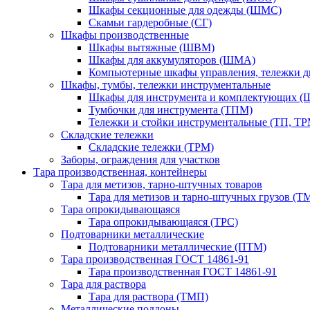
Шкафы секционные для одежды (ШМС)
Скамьи гардеробные (СГ)
Шкафы производственные
Шкафы вытяжные (ШВМ)
Шкафы для аккумуляторов (ШМА)
Компьютерные шкафы управления, тележки 
Шкафы, тумбы, тележки инструментальные
Шкафы для инструмента и комплектующих 
Тумбочки для инструмента (ТПМ)
Тележки и стойки инструментальные (ТП, ТР
Складские тележки
Складские тележки (ТРМ)
Заборы, ограждения для участков
Тара производственная, контейнеры
Тара для метизов, тарно-штучных товаров
Тара для метизов и тарно-штучных грузов (Т
Тара опрокидывающаяся
Тара опрокидывающаяся (ТРС)
Подтоварники металлические
Подтоварники металлические (ПТМ)
Тара производственная ГОСТ 14861-91
Тара производственная ГОСТ 14861-91
Тара для раствора
Тара для раствора (ТМП)
Металлические поддоны