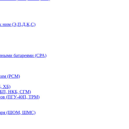
 ним (Э,П,Д,К,С)
орными батареями (СРА)
ним (РСМ)
, ХБ)
ПБП, НКБ, СГМ)
нов (ПГУ-40П, ТРМ)
етаря (ШОМ, ШМС)