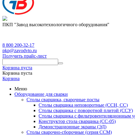
ПКП "Завод высокотехнологичного оборудования"
8 800 200-32-17
pkp@zavodvto.ru
Получить прайс-лист
Корзина пуста
Корзина пуста
Корзина
Меню
Оборудование для сварки
Столы сварщика, сварочные посты
Столы сварщика неповоротные (ССН, СС)
Столы сварщика с поворотной плитой (ССУ)
Столы сварщика с фильтровентиляционным у
Конструктор стола сварщика (СС-05)
Демонстрационные экраны (ЭД)
Столы сварочно-сборочные (серия ССМ)