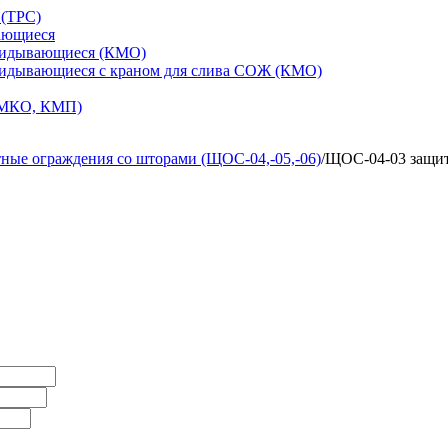
 (ТРС)
ающиеся
кидывающиеся (КМО)
кидывающиеся с краном для слива СОЖ (КМО)
 МКО, КМП)
ные ограждения со шторами (ЩОС-04,-05,-06)
/
ЩОС-04-03 защит