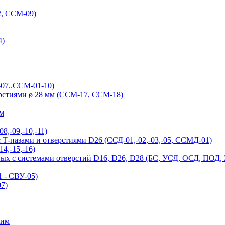
, ССМ-09)
4)
-07..ССМ-01-10)
ерстиями ø 28 мм (ССМ-17, ССМ-18)
ым
,-09,-10,-11)
Т-пазами и отверстиями D26 (ССД-01,-02,-03,-05, ССМД-01)
4,-15,-16)
ых с системами отверстий D16, D26, D28 (БС, УСД, ОСД, ПОД,
 - СВУ-05)
7)
ним