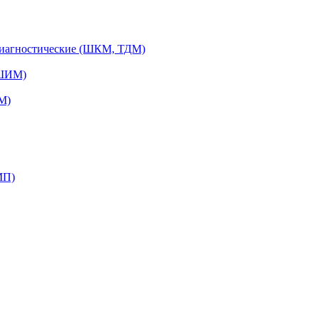
диагностические (ШКМ, ТДМ)
(ШИМ)
М)
МП)