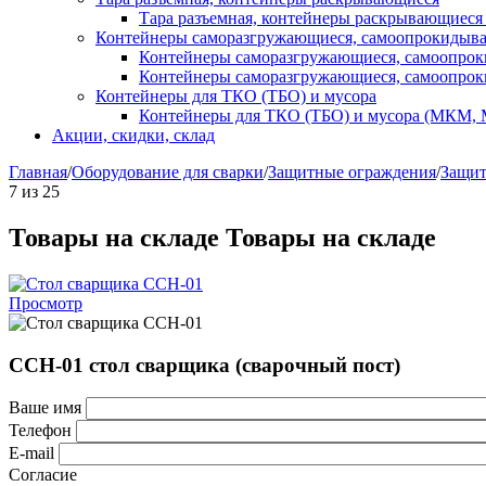
Тара разъемная, контейнеры раскрывающиеся
Контейнеры саморазгружающиеся, самоопрокидыв
Контейнеры саморазгружающиеся, самоопро
Контейнеры саморазгружающиеся, самоопро
Контейнеры для ТКО (ТБО) и мусора
Контейнеры для ТКО (ТБО) и мусора (МКМ,
Акции, скидки, склад
Главная
/
Оборудование для сварки
/
Защитные ограждения
/
Защит
7
из
25
Товары на складе
Товары на складе
Просмотр
ССН-01 стол сварщика (сварочный пост)
Ваше имя
Телефон
E-mail
Согласие