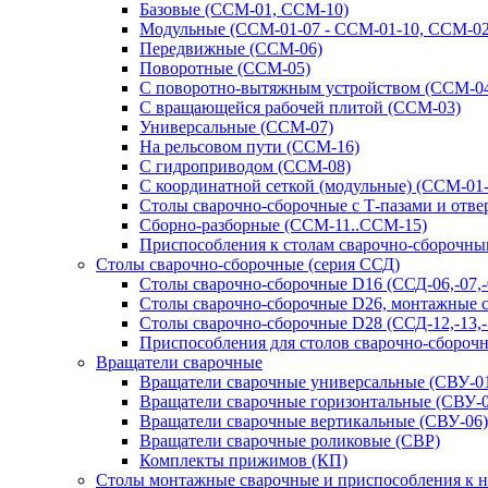
Базовые (ССМ-01, ССМ-10)
Модульные (ССМ-01-07 - ССМ-01-10, ССМ-02
Передвижные (ССМ-06)
Поворотные (ССМ-05)
С поворотно-вытяжным устройством (ССМ-0
С вращающейся рабочей плитой (ССМ-03)
Универсальные (ССМ-07)
На рельсовом пути (ССМ-16)
С гидроприводом (ССМ-08)
С координатной сеткой (модульные) (ССМ-01
Столы сварочно-сборочные с Т-пазами и отв
Сборно-разборные (ССМ-11..ССМ-15)
Приспособления к столам сварочно-сборочн
Столы сварочно-сборочные (серия ССД)
Столы сварочно-сборочные D16 (ССД-06,-07,-08
Столы сварочно-сборочные D26, монтажные с 
Столы сварочно-сборочные D28 (ССД-12,-13,-1
Приспособления для столов сварочно-сборочн
Вращатели сварочные
Вращатели сварочные универсальные (СВУ-01
Вращатели сварочные горизонтальные (СВУ-0
Вращатели сварочные вертикальные (СВУ-06)
Вращатели сварочные роликовые (СВР)
Комплекты прижимов (КП)
Столы монтажные сварочные и приспособления к 