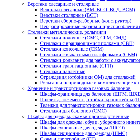
Верстаки слесарные и столярные
Верстаки слесарные (ВМ, ВСО, ВСД, ВСМ)
Верстаки столярные (ВСТ)
Верстаки сборно-разборные (конструктор)
Перфорированные экраны и приспособления к
Стеллажи металлические, рольганги
Стеллажи полочные (СМС, СРМ, СМД)
Стеллажи с вращающимися полками (СВП)
Стеллажи консольные (СКМ)
Стеллажи с выкатными платформами (СВМ)
Стеллажи-рольганги для работы с аккумулят
Стеллажи гравитационные (СГП)
Стеллажи паллетные
Ограждения (отбойники ОМ) для стеллажей
Рольганги неприводные и комплектующие к 
Хранение и транспортировка газовых баллонов
Шкафы-хранилища для баллонов (ШГМ, ШХБ
Паллеты, ложементы, стойки, кронштейны (
Тележки для транспортировки газовых балло
Стеллажи для баллонов (СМС)
Шкафы для одежды, скамьи производственные
Шкафы для одежды, обуви, уборочного инв
Шкафы сушильные для одежды (ШСО)
Шкафы секционные для одежды (ШМС)
Скамьи гардеробные (СГ)