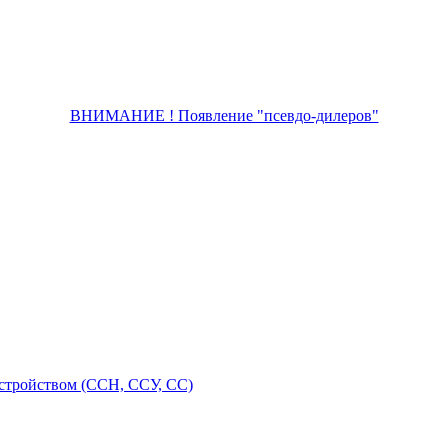
ВНИМАНИЕ ! Появление "псевдо-дилеров"
стройством (ССН, ССУ, СС)