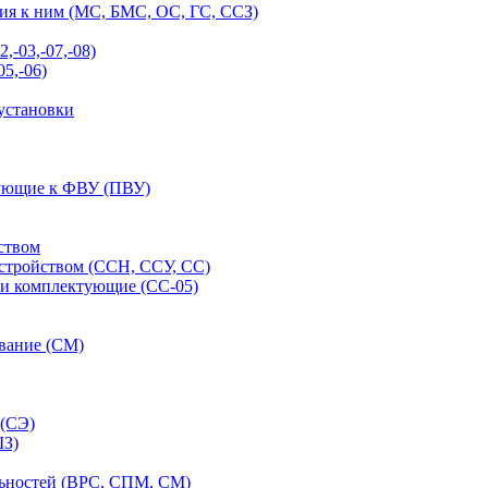
ия к ним (МС, БМС, ОС, ГС, ССЗ)
-03,-07,-08)
5,-06)
установки
тующие к ФВУ (ПВУ)
ством
стройством (ССН, ССУ, СС)
 и комплектующие (СС-05)
ование (СМ)
 (СЭ)
ШЗ)
льностей (ВРС, СПМ, СМ)