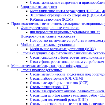
Столы монтажные сварочные и приспособлен
Защитные ограждения
Металлические щиты ограждения (ЩОС-01,-02,
Защитные ограждения со шторами (ЩОС-04,-0
Кабины сварочные (КСМ)
Производственная вентиляция, фильтровентиляционные 
Фильтровентиляционные установки
Фильтровентиляционные установки (ФВУ)
Поворотно-вытяжные устройства
Поворотно-вытяжные устройства и комплек
Мобильные вытяжные установки
Мобильные вытяжные установки (МВУ)
Столы сварщика с фильтровентиляционным устрой
Столы сварщика с фильтровентиляционным у
Стол с фильтровентиляционным устройством
Металлическая мебель, складское оборудование
Столы производственные
Столы металлические, подставки под оборуд
Столы лабораторные (СЛ, СПМ)
Столы слесарей-ремонтников (ССР)
Столы паяльщиков (СП)
Столы электромонтажников, радиомехаников
Столы для шлифовально-зачистных работ (С
Столы для плазменной резки (СПР)
Столы производственные для разных специа