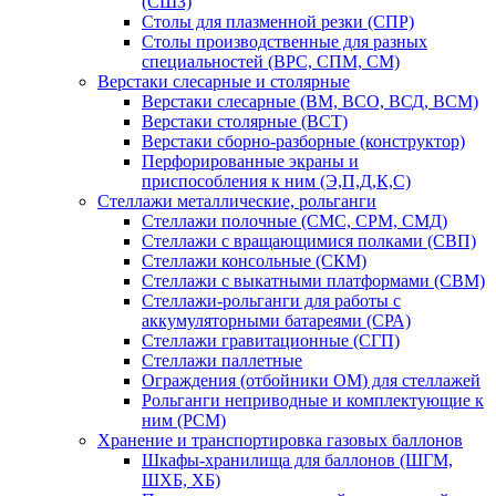
(СШЗ)
Столы для плазменной резки (СПР)
Столы производственные для разных
специальностей (ВРС, СПМ, СМ)
Верстаки слесарные и столярные
Верстаки слесарные (ВМ, ВСО, ВСД, ВСМ)
Верстаки столярные (ВСТ)
Верстаки сборно-разборные (конструктор)
Перфорированные экраны и
приспособления к ним (Э,П,Д,К,С)
Стеллажи металлические, рольганги
Стеллажи полочные (СМС, СРМ, СМД)
Стеллажи с вращающимися полками (СВП)
Стеллажи консольные (СКМ)
Стеллажи с выкатными платформами (СВМ)
Стеллажи-рольганги для работы с
аккумуляторными батареями (СРА)
Стеллажи гравитационные (СГП)
Стеллажи паллетные
Ограждения (отбойники ОМ) для стеллажей
Рольганги неприводные и комплектующие к
ним (РСМ)
Хранение и транспортировка газовых баллонов
Шкафы-хранилища для баллонов (ШГМ,
ШХБ, ХБ)