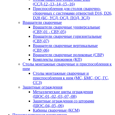
(ССД-12,-13,-14,-15,-16)
Приспособления для столов сварочно-
сборочных с системами отверстий D16, D26,
D28 (БС, УСД, ОСД, ПОД, ЗСД)
Вращатели сварочные
Вращатели сварочные универсальные
(СВУ-01 - СВУ-05)
Вращатели сварочные горизонтальные
(СВУ-07)
Вращатели сварочные вертикальные
(СВУ-06)
Вращатели сварочные роликовые (СВР)
Комплекты прижимов (КП)
Столы монтажные сварочные и приспособления к
ним
Столы монтажные сварочные и
приспособления к ним (МС, БМС, ОС, ГС,
ССЗ)
Защитные ограждения
Металлические щиты ограждения
(ЩОС-01,-02,-03,-07,-08)
Защитные ограждения со шторами
(ЩОС-04,-05,-06)
Кабины сварочные (КСМ)
Производственная вентиляция,