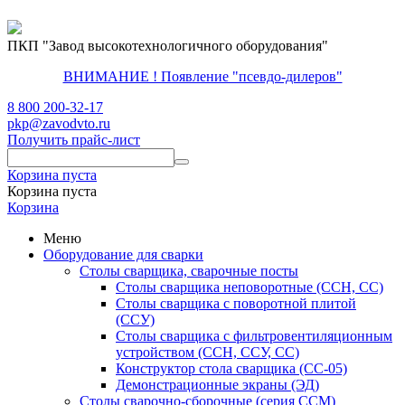
ПКП "Завод высокотехнологичного оборудования"
ВНИМАНИЕ ! Появление "псевдо-дилеров"
8 800 200-32-17
pkp@zavodvto.ru
Получить прайс-лист
Корзина пуста
Корзина пуста
Корзина
Меню
Оборудование для сварки
Столы сварщика, сварочные посты
Столы сварщика неповоротные (ССН, СС)
Столы сварщика с поворотной плитой
(ССУ)
Столы сварщика с фильтровентиляционным
устройством (ССН, ССУ, СС)
Конструктор стола сварщика (СС-05)
Демонстрационные экраны (ЭД)
Столы сварочно-сборочные (серия ССМ)