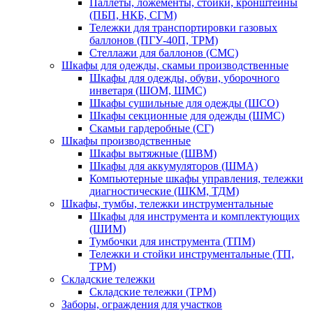
Паллеты, ложементы, стойки, кронштейны
(ПБП, НКБ, СГМ)
Тележки для транспортировки газовых
баллонов (ПГУ-40П, ТРМ)
Стеллажи для баллонов (СМС)
Шкафы для одежды, скамьи производственные
Шкафы для одежды, обуви, уборочного
инветаря (ШОМ, ШМС)
Шкафы сушильные для одежды (ШСО)
Шкафы секционные для одежды (ШМС)
Скамьи гардеробные (СГ)
Шкафы производственные
Шкафы вытяжные (ШВМ)
Шкафы для аккумуляторов (ШМА)
Компьютерные шкафы управления, тележки
диагностические (ШКМ, ТДМ)
Шкафы, тумбы, тележки инструментальные
Шкафы для инструмента и комплектующих
(ШИМ)
Тумбочки для инструмента (ТПМ)
Тележки и стойки инструментальные (ТП,
ТРМ)
Складские тележки
Складские тележки (ТРМ)
Заборы, ограждения для участков