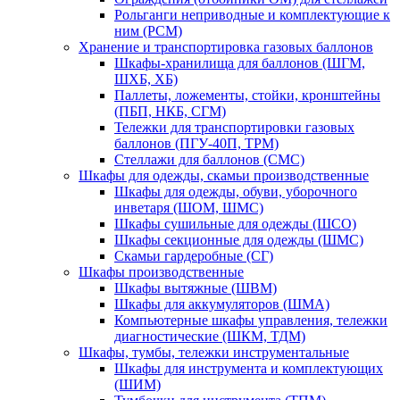
Рольганги неприводные и комплектующие к
ним (РСМ)
Хранение и транспортировка газовых баллонов
Шкафы-хранилища для баллонов (ШГМ,
ШХБ, ХБ)
Паллеты, ложементы, стойки, кронштейны
(ПБП, НКБ, СГМ)
Тележки для транспортировки газовых
баллонов (ПГУ-40П, ТРМ)
Стеллажи для баллонов (СМС)
Шкафы для одежды, скамьи производственные
Шкафы для одежды, обуви, уборочного
инветаря (ШОМ, ШМС)
Шкафы сушильные для одежды (ШСО)
Шкафы секционные для одежды (ШМС)
Скамьи гардеробные (СГ)
Шкафы производственные
Шкафы вытяжные (ШВМ)
Шкафы для аккумуляторов (ШМА)
Компьютерные шкафы управления, тележки
диагностические (ШКМ, ТДМ)
Шкафы, тумбы, тележки инструментальные
Шкафы для инструмента и комплектующих
(ШИМ)