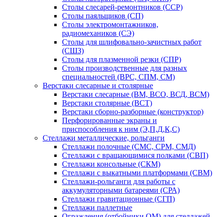
Столы слесарей-ремонтников (ССР)
Столы паяльщиков (СП)
Столы электромонтажников,
радиомехаников (СЭ)
Столы для шлифовально-зачистных работ
(СШЗ)
Столы для плазменной резки (СПР)
Столы производственные для разных
специальностей (ВРС, СПМ, СМ)
Верстаки слесарные и столярные
Верстаки слесарные (ВМ, ВСО, ВСД, ВСМ)
Верстаки столярные (ВСТ)
Верстаки сборно-разборные (конструктор)
Перфорированные экраны и
приспособления к ним (Э,П,Д,К,С)
Стеллажи металлические, рольганги
Стеллажи полочные (СМС, СРМ, СМД)
Стеллажи с вращающимися полками (СВП)
Стеллажи консольные (СКМ)
Стеллажи с выкатными платформами (СВМ)
Стеллажи-рольганги для работы с
аккумуляторными батареями (СРА)
Стеллажи гравитационные (СГП)
Стеллажи паллетные
Ограждения (отбойники ОМ) для стеллажей