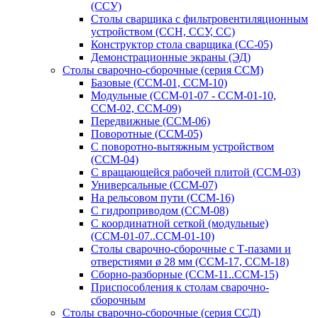
(ССУ)
Столы сварщика с фильтровентиляционным
устройством (ССН, ССУ, СС)
Конструктор стола сварщика (СС-05)
Демонстрационные экраны (ЭД)
Столы сварочно-сборочные (серия ССМ)
Базовые (ССМ-01, ССМ-10)
Модульные (ССМ-01-07 - ССМ-01-10,
ССМ-02, ССМ-09)
Передвижные (ССМ-06)
Поворотные (ССМ-05)
С поворотно-вытяжным устройством
(ССМ-04)
С вращающейся рабочей плитой (ССМ-03)
Универсальные (ССМ-07)
На рельсовом пути (ССМ-16)
С гидроприводом (ССМ-08)
С координатной сеткой (модульные)
(ССМ-01-07..ССМ-01-10)
Столы сварочно-сборочные с Т-пазами и
отверстиями ø 28 мм (ССМ-17, ССМ-18)
Сборно-разборные (ССМ-11..ССМ-15)
Приспособления к столам сварочно-
сборочным
Столы сварочно-сборочные (серия ССД)