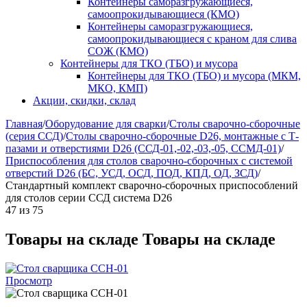
Контейнеры саморазгружающиеся,
самоопрокидывающиеся (КМО)
Контейнеры саморазгружающиеся,
самоопрокидывающиеся с краном для слива
СОЖ (КМО)
Контейнеры для ТКО (ТБО) и мусора
Контейнеры для ТКО (ТБО) и мусора (МКМ,
МКО, КМП)
Акции, скидки, склад
Главная
/
Оборудование для сварки
/
Столы сварочно-сборочные
(серия ССД)
/
Столы сварочно-сборочные D26, монтажные с Т-
пазами и отверстиями D26 (ССД-01,-02,-03,-05, ССМД-01)
/
Приспособления для столов сварочно-сборочных с системой
отверстий D26 (БС, УСД, ОСД, ПОД, КПД, ОД, ЗСД)
/
Стандартный комплект сварочно-сборочных приспособлений
для столов серии ССД система D26
47
из
75
Товары на складе
Товары на складе
Просмотр