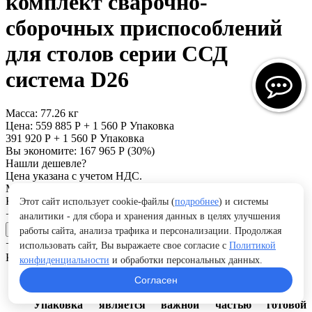
комплект сварочно-
сборочных приспособлений
для столов серии ССД
система D26
Масса:
77.26 кг
Цена:
559 885
Р
+
1 560
Р
Упаковка
391 920
Р
+
1 560
Р
Упаковка
Вы экономите:
167 965
Р
(
30
%)
Нашли дешевле?
Цена указана с учетом НДС.
МОДЕЛЬ:
Стандартный (ССД D26)
Кол-во:
Этот сайт использует cookie-файлы (
подробнее
) и системы
+
−
аналитики - для сбора и хранения данных в целях улучшения
В корзину
работы сайта, анализа трафика и персонализации. Продолжая
+
−
использовать сайт, Вы выражаете свое согласие с
Политикой
Купить в 1 клик
Отложить
Сравнить
конфиденциальности
и обработки персональных данных.
Согласен
Упаковка
Упаковка является важной частью готовой