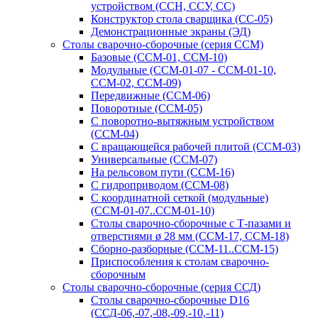
устройством (ССН, ССУ, СС)
Конструктор стола сварщика (СС-05)
Демонстрационные экраны (ЭД)
Столы сварочно-сборочные (серия ССМ)
Базовые (ССМ-01, ССМ-10)
Модульные (ССМ-01-07 - ССМ-01-10,
ССМ-02, ССМ-09)
Передвижные (ССМ-06)
Поворотные (ССМ-05)
С поворотно-вытяжным устройством
(ССМ-04)
С вращающейся рабочей плитой (ССМ-03)
Универсальные (ССМ-07)
На рельсовом пути (ССМ-16)
С гидроприводом (ССМ-08)
С координатной сеткой (модульные)
(ССМ-01-07..ССМ-01-10)
Столы сварочно-сборочные с Т-пазами и
отверстиями ø 28 мм (ССМ-17, ССМ-18)
Сборно-разборные (ССМ-11..ССМ-15)
Приспособления к столам сварочно-
сборочным
Столы сварочно-сборочные (серия ССД)
Столы сварочно-сборочные D16
(ССД-06,-07,-08,-09,-10,-11)