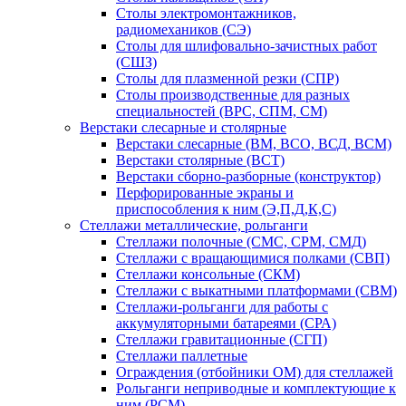
Столы электромонтажников,
радиомехаников (СЭ)
Столы для шлифовально-зачистных работ
(СШЗ)
Столы для плазменной резки (СПР)
Столы производственные для разных
специальностей (ВРС, СПМ, СМ)
Верстаки слесарные и столярные
Верстаки слесарные (ВМ, ВСО, ВСД, ВСМ)
Верстаки столярные (ВСТ)
Верстаки сборно-разборные (конструктор)
Перфорированные экраны и
приспособления к ним (Э,П,Д,К,С)
Стеллажи металлические, рольганги
Стеллажи полочные (СМС, СРМ, СМД)
Стеллажи с вращающимися полками (СВП)
Стеллажи консольные (СКМ)
Стеллажи с выкатными платформами (СВМ)
Стеллажи-рольганги для работы с
аккумуляторными батареями (СРА)
Стеллажи гравитационные (СГП)
Стеллажи паллетные
Ограждения (отбойники ОМ) для стеллажей
Рольганги неприводные и комплектующие к
ним (РСМ)