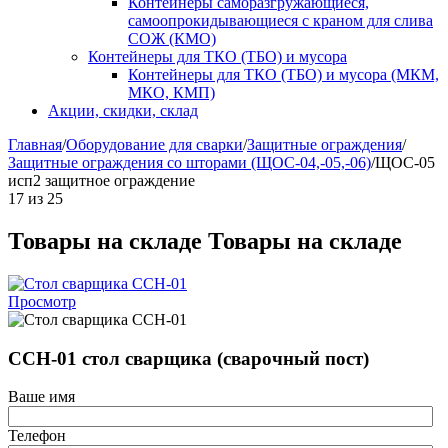
Контейнеры саморазгружающиеся,
самоопрокидывающиеся с краном для слива
СОЖ (КМО)
Контейнеры для ТКО (ТБО) и мусора
Контейнеры для ТКО (ТБО) и мусора (МКМ,
МКО, КМП)
Акции, скидки, склад
Главная
/
Оборудование для сварки
/
Защитные ограждения
/
Защитные ограждения со шторами (ЩОС-04,-05,-06)
/
ЩОС-05
исп2 защитное ограждение
17
из
25
Товары на складе
Товары на складе
Просмотр
ССН-01 стол сварщика (сварочный пост)
Ваше имя
Телефон