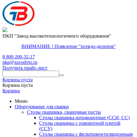
ПКП "Завод высокотехнологичного оборудования"
ВНИМАНИЕ ! Появление "псевдо-дилеров"
8 800 200-32-17
pkp@zavodvto.ru
Получить прайс-лист
Корзина пуста
Корзина пуста
Корзина
Меню
Оборудование для сварки
Столы сварщика, сварочные посты
Столы сварщика неповоротные (ССН, СС)
Столы сварщика с поворотной плитой
(ССУ)
Столы сварщика с фильтровентиляционным