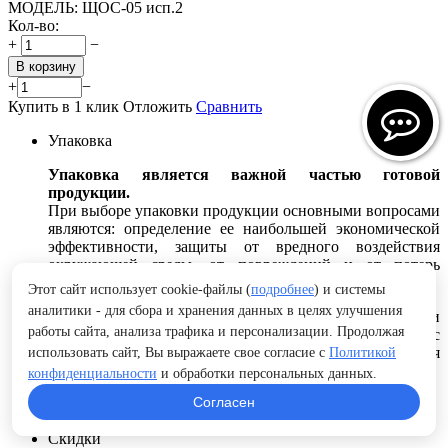
МОДЕЛЬ:
ЩОС-05 исп.2
Кол-во:
+
−
В корзину
+
−
Купить в 1 клик
Отложить
Сравнить
Упаковка
Упаковка является важной частью готовой
продукции.
При выборе упаковки продукции основными вопросами
являются: определение ее наибольшей экономической
эффективности, защиты от вредного воздействия
окружающей среды, от повреждений и от потерь
содержимого при транспортировке и хранении.
Этот сайт использует cookie-файлы (
подробнее
) и системы
аналитики - для сбора и хранения данных в целях улучшения
Вид упаковки выбирается в зависимости от изделия и
работы сайта, анализа трафика и персонализации. Продолжая
способа транспортировки или по согласованию с
заказчиком. Габаритные размеры упаковки выбираются
использовать сайт, Вы выражаете свое согласие с
Политикой
в зависимости от размеров изделия и вида упаковки.
конфиденциальности
и обработки персональных данных.
Согласен
Подробнее..
Скидки