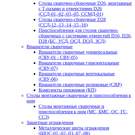
Столы сварочно-сборочные D26, монтажные
с Т-пазами и отверстиями D26
(ССД-01,-02,-03,-05, ССМД-01)
Столы сварочно-сборочные D28
(ССД-12,-13,-14,-15,-16)
Приспособления для столов сварочно-
сборочных с системами отверстий D16, D26,
D28 (БС, УСД, ОСД, ПОД, ЗСД)
Вращатели сварочные
Вращатели сварочные универсальные
(СВУ-01 - СВУ-05)
Вращатели сварочные горизонтальные
(СВУ-07)
Вращатели сварочные вертикальные
(СВУ-06)
Вращатели сварочные роликовые (СВР)
Комплекты прижимов (КП)
Столы монтажные сварочные и приспособления к
ним
Столы монтажные сварочные и
приспособления к ним (МС, БМС, ОС, ГС,
ССЗ)
Защитные ограждения
Металлические щиты ограждения
(ЩОС-01,-02,-03,-07,-08)