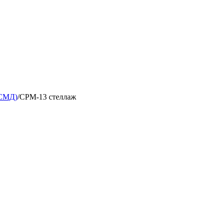
 СМД)
/
СРМ-13 стеллаж