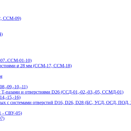
, ССМ-09)
4)
-07..ССМ-01-10)
ерстиями ø 28 мм (ССМ-17, ССМ-18)
ым
,-09,-10,-11)
Т-пазами и отверстиями D26 (ССД-01,-02,-03,-05, ССМД-01)
4,-15,-16)
ых с системами отверстий D16, D26, D28 (БС, УСД, ОСД, ПОД,
 - СВУ-05)
7)