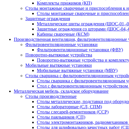
Комплекты прижимов (КП)
Столы монтажные сварочные и приспособления к 
Столы монтажные сварочные и приспособлен
Защитные ограждения
Металлические щиты ограждения (ЩОС-01,-02,
Защитные ограждения со шторами (ЩОС-04,-0
Кабины сварочные (КСМ)
Производственная вентиляция, фильтровентиляционные 
Фильтровентиляционные установки
Фильтровентиляционные установки (ФВУ)
Поворотно-вытяжные устройства
Поворотно-вытяжные устройства и комплек
Мобильные вытяжные установки
Мобильные вытяжные установки (МВУ)
Столы сварщика с фильтровентиляционным устрой
Столы сварщика с фильтровентиляционным у
Стол с фильтровентиляционным устройством
Металлическая мебель, складское оборудование
Столы производственные
Столы металлические, подставки под оборуд
Столы лабораторные (СЛ, СПМ)
Столы слесарей-ремонтников (ССР)
Столы паяльщиков (СП)
Столы электромонтажников, радиомехаников
Столы для шлифовально-зачистных работ (С