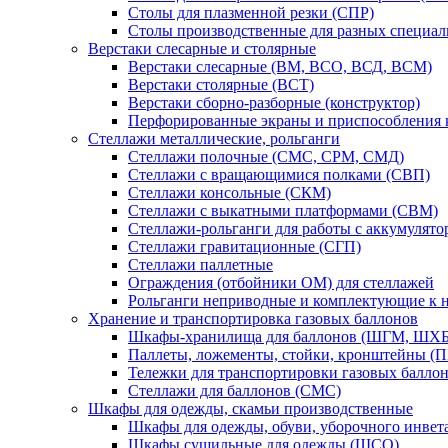
Столы для плазменной резки (СПР)
Столы производственные для разных специа
Верстаки слесарные и столярные
Верстаки слесарные (ВМ, ВСО, ВСД, ВСМ)
Верстаки столярные (ВСТ)
Верстаки сборно-разборные (конструктор)
Перфорированные экраны и приспособления к
Стеллажи металлические, рольганги
Стеллажи полочные (СМС, СРМ, СМД)
Стеллажи с вращающимися полками (СВП)
Стеллажи консольные (СКМ)
Стеллажи с выкатными платформами (СВМ)
Стеллажи-рольганги для работы с аккумулят
Стеллажи гравитационные (СГП)
Стеллажи паллетные
Ограждения (отбойники ОМ) для стеллажей
Рольганги неприводные и комплектующие к 
Хранение и транспортировка газовых баллонов
Шкафы-хранилища для баллонов (ШГМ, ШХБ
Паллеты, ложементы, стойки, кронштейны (
Тележки для транспортировки газовых балло
Стеллажи для баллонов (СМС)
Шкафы для одежды, скамьи производственные
Шкафы для одежды, обуви, уборочного инв
Шкафы сушильные для одежды (ШСО)