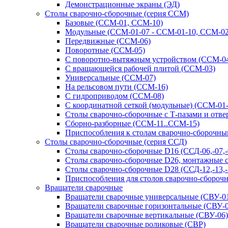
Демонстрационные экраны (ЭД)
Столы сварочно-сборочные (серия ССМ)
Базовые (ССМ-01, ССМ-10)
Модульные (ССМ-01-07 - ССМ-01-10, ССМ-02
Передвижные (ССМ-06)
Поворотные (ССМ-05)
С поворотно-вытяжным устройством (ССМ-0
С вращающейся рабочей плитой (ССМ-03)
Универсальные (ССМ-07)
На рельсовом пути (ССМ-16)
С гидроприводом (ССМ-08)
С координатной сеткой (модульные) (ССМ-01
Столы сварочно-сборочные с Т-пазами и отв
Сборно-разборные (ССМ-11..ССМ-15)
Приспособления к столам сварочно-сборочн
Столы сварочно-сборочные (серия ССД)
Столы сварочно-сборочные D16 (ССД-06,-07,-08
Столы сварочно-сборочные D26, монтажные с 
Столы сварочно-сборочные D28 (ССД-12,-13,-1
Приспособления для столов сварочно-сборочн
Вращатели сварочные
Вращатели сварочные универсальные (СВУ-01
Вращатели сварочные горизонтальные (СВУ-0
Вращатели сварочные вертикальные (СВУ-06)
Вращатели сварочные роликовые (СВР)