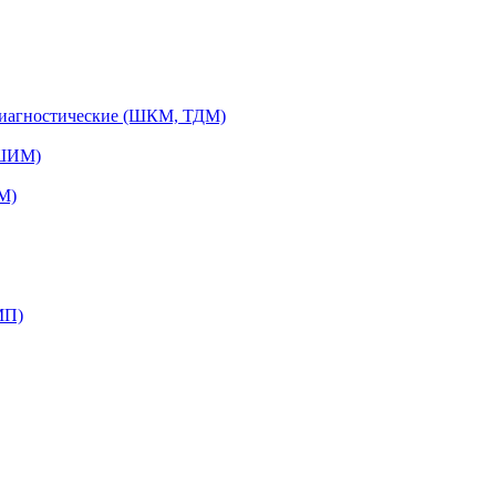
диагностические (ШКМ, ТДМ)
(ШИМ)
М)
МП)