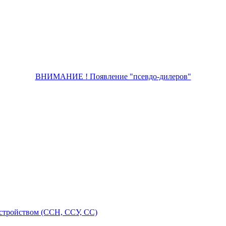
ВНИМАНИЕ ! Появление "псевдо-дилеров"
стройством (ССН, ССУ, СС)