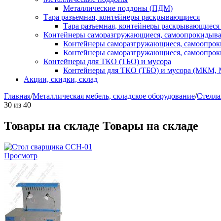
Металлические поддоны (ПДМ)
Тара разъемная, контейнеры раскрывающиеся
Тара разъемная, контейнеры раскрывающиеся
Контейнеры саморазгружающиеся, самоопрокидыв
Контейнеры саморазгружающиеся, самоопро
Контейнеры саморазгружающиеся, самоопро
Контейнеры для ТКО (ТБО) и мусора
Контейнеры для ТКО (ТБО) и мусора (МКМ,
Акции, скидки, склад
Главная
/
Металлическая мебель, складское оборудование
/
Стелла
30
из
40
Товары на складе
Товары на складе
Просмотр