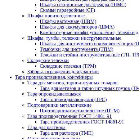
Шкафы секционные для одежды (ШМС)
Скамьи гардеробные (СГ)
Шкафы производственные
Шкафы вытяжные (ШВМ)
Шкафы для аккумуляторов (ШМА)
Компьютерные шкафы управления, тележки 
Шкафы, тумбы, тележки инструментальные
Шкафы для инструмента и комплектующих 
Тумбочки для инструмента (ТПМ)
Тележки и стойки инструментальные (ТП, ТР
Складские тележки
Складские тележки (ТРМ)
Заборы, ограждения для участков
Тара производственная, контейнеры
Тара для метизов, тарно-штучных товаров
Тара для метизов и тарно-штучных грузов (Т
Тара опрокидывающаяся
Тара опрокидывающаяся (ТРС)
Подтоварники металлические
Подтоварники металлические (ПТМ)
Тара производственная ГОСТ 14861-91
Тара производственная ГОСТ 14861-91
Тара для раствора
Тара для раствора (ТМП)
Металлические поддоны