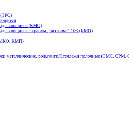
 (ТРС)
ающиеся
кидывающиеся (КМО)
кидывающиеся с краном для слива СОЖ (КМО)
 МКО, КМП)
жи металлические, рольганги
/
Стеллажи полочные (СМС, СРМ,