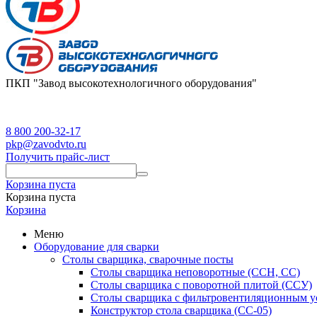
ПКП "Завод высокотехнологичного оборудования"
8 800 200-32-17
pkp@zavodvto.ru
Получить прайс-лист
Корзина пуста
Корзина пуста
Корзина
Меню
Оборудование для сварки
Столы сварщика, сварочные посты
Столы сварщика неповоротные (ССН, СС)
Столы сварщика с поворотной плитой (ССУ)
Столы сварщика с фильтровентиляционным у
Конструктор стола сварщика (СС-05)