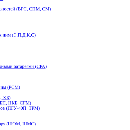
льностей (ВРС, СПМ, СМ)
 ним (Э,П,Д,К,С)
орными батареями (СРА)
ним (РСМ)
, ХБ)
ПБП, НКБ, СГМ)
нов (ПГУ-40П, ТРМ)
етаря (ШОМ, ШМС)