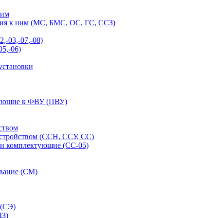
ним
ия к ним (МС, БМС, ОС, ГС, ССЗ)
-03,-07,-08)
5,-06)
установки
тующие к ФВУ (ПВУ)
ством
стройством (ССН, ССУ, СС)
 и комплектующие (СС-05)
ование (СМ)
 (СЭ)
ШЗ)