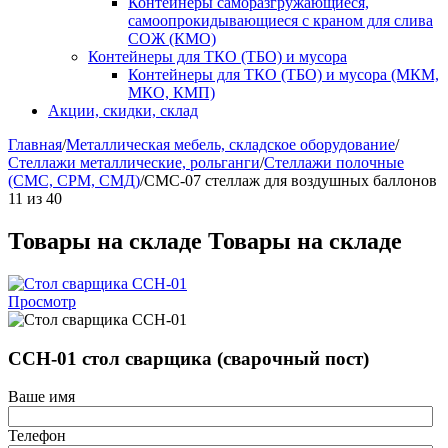
Контейнеры саморазгружающиеся,
самоопрокидывающиеся с краном для слива
СОЖ (КМО)
Контейнеры для ТКО (ТБО) и мусора
Контейнеры для ТКО (ТБО) и мусора (МКМ,
МКО, КМП)
Акции, скидки, склад
Главная
/
Металлическая мебель, складское оборудование
/
Стеллажи металлические, рольганги
/
Стеллажи полочные
(СМС, СРМ, СМД)
/
СМС-07 стеллаж для воздушных баллонов
11
из
40
Товары на складе
Товары на складе
Просмотр
ССН-01 стол сварщика (сварочный пост)
Ваше имя
Телефон