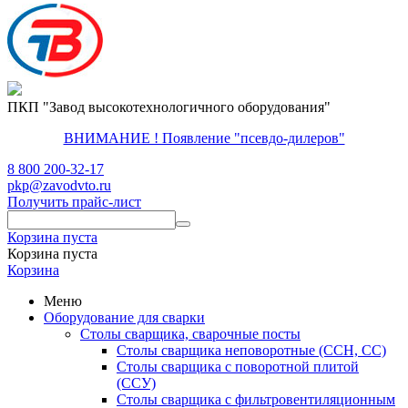
ПКП "Завод высокотехнологичного оборудования"
ВНИМАНИЕ ! Появление "псевдо-дилеров"
8 800 200-32-17
pkp@zavodvto.ru
Получить прайс-лист
Корзина пуста
Корзина пуста
Корзина
Меню
Оборудование для сварки
Столы сварщика, сварочные посты
Столы сварщика неповоротные (ССН, СС)
Столы сварщика с поворотной плитой
(ССУ)
Столы сварщика с фильтровентиляционным