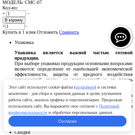
МОДЕЛЬ:
СМС-07
Кол-во:
+
−
В корзину
+
−
Купить в 1 клик
Отложить
Сравнить
Упаковка
Упаковка является важной частью готовой
продукции.
При выборе упаковки продукции основными вопросами
являются: определение ее наибольшей экономической
эффективности, защиты от вредного воздействия
окружающей среды, от повреждений и от потерь
содержимого при транспортировке и хранении.
Этот сайт использует cookie-файлы (
подробнее
) и системы
аналитики - для сбора и хранения данных в целях улучшения
Вид упаковки выбирается в зависимости от изделия и
работы сайта, анализа трафика и персонализации. Продолжая
способа транспортировки или по согласованию с
заказчиком. Габаритные размеры упаковки выбираются
использовать сайт, Вы выражаете свое согласие с
Политикой
в зависимости от размеров изделия и вида упаковки.
конфиденциальности
и обработки персональных данных.
Согласен
Подробнее..
Скидки