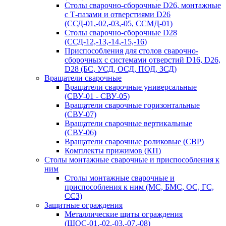
Столы сварочно-сборочные D26, монтажные
с Т-пазами и отверстиями D26
(ССД-01,-02,-03,-05, ССМД-01)
Столы сварочно-сборочные D28
(ССД-12,-13,-14,-15,-16)
Приспособления для столов сварочно-
сборочных с системами отверстий D16, D26,
D28 (БС, УСД, ОСД, ПОД, ЗСД)
Вращатели сварочные
Вращатели сварочные универсальные
(СВУ-01 - СВУ-05)
Вращатели сварочные горизонтальные
(СВУ-07)
Вращатели сварочные вертикальные
(СВУ-06)
Вращатели сварочные роликовые (СВР)
Комплекты прижимов (КП)
Столы монтажные сварочные и приспособления к
ним
Столы монтажные сварочные и
приспособления к ним (МС, БМС, ОС, ГС,
ССЗ)
Защитные ограждения
Металлические щиты ограждения
(ЩОС-01,-02,-03,-07,-08)