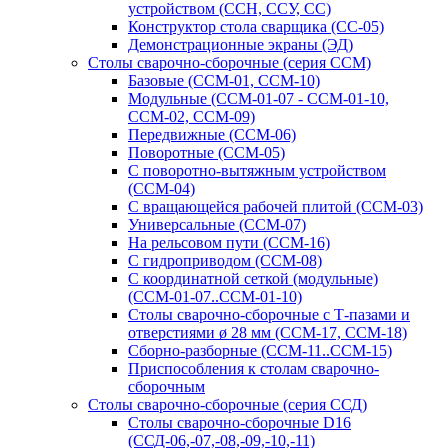
устройством (ССН, ССУ, СС)
Конструктор стола сварщика (СС-05)
Демонстрационные экраны (ЭД)
Столы сварочно-сборочные (серия ССМ)
Базовые (ССМ-01, ССМ-10)
Модульные (ССМ-01-07 - ССМ-01-10,
ССМ-02, ССМ-09)
Передвижные (ССМ-06)
Поворотные (ССМ-05)
С поворотно-вытяжным устройством
(ССМ-04)
С вращающейся рабочей плитой (ССМ-03)
Универсальные (ССМ-07)
На рельсовом пути (ССМ-16)
С гидроприводом (ССМ-08)
С координатной сеткой (модульные)
(ССМ-01-07..ССМ-01-10)
Столы сварочно-сборочные с Т-пазами и
отверстиями ø 28 мм (ССМ-17, ССМ-18)
Сборно-разборные (ССМ-11..ССМ-15)
Приспособления к столам сварочно-
сборочным
Столы сварочно-сборочные (серия ССД)
Столы сварочно-сборочные D16
(ССД-06,-07,-08,-09,-10,-11)