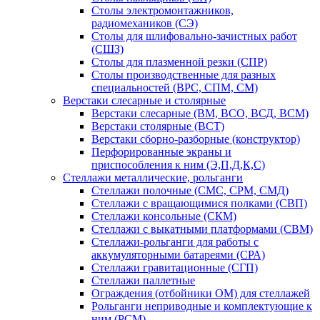
Столы электромонтажников,
радиомехаников (СЭ)
Столы для шлифовально-зачистных работ
(СШЗ)
Столы для плазменной резки (СПР)
Столы производственные для разных
специальностей (ВРС, СПМ, СМ)
Верстаки слесарные и столярные
Верстаки слесарные (ВМ, ВСО, ВСД, ВСМ)
Верстаки столярные (ВСТ)
Верстаки сборно-разборные (конструктор)
Перфорированные экраны и
приспособления к ним (Э,П,Д,К,С)
Стеллажи металлические, рольганги
Стеллажи полочные (СМС, СРМ, СМД)
Стеллажи с вращающимися полками (СВП)
Стеллажи консольные (СКМ)
Стеллажи с выкатными платформами (СВМ)
Стеллажи-рольганги для работы с
аккумуляторными батареями (СРА)
Стеллажи гравитационные (СГП)
Стеллажи паллетные
Ограждения (отбойники ОМ) для стеллажей
Рольганги неприводные и комплектующие к
ним (РСМ)