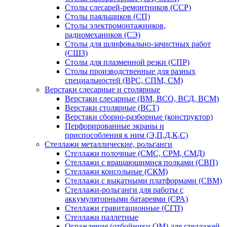
Столы слесарей-ремонтников (ССР)
Столы паяльщиков (СП)
Столы электромонтажников,
радиомехаников (СЭ)
Столы для шлифовально-зачистных работ
(СШЗ)
Столы для плазменной резки (СПР)
Столы производственные для разных
специальностей (ВРС, СПМ, СМ)
Верстаки слесарные и столярные
Верстаки слесарные (ВМ, ВСО, ВСД, ВСМ)
Верстаки столярные (ВСТ)
Верстаки сборно-разборные (конструктор)
Перфорированные экраны и
приспособления к ним (Э,П,Д,К,С)
Стеллажи металлические, рольганги
Стеллажи полочные (СМС, СРМ, СМД)
Стеллажи с вращающимися полками (СВП)
Стеллажи консольные (СКМ)
Стеллажи с выкатными платформами (СВМ)
Стеллажи-рольганги для работы с
аккумуляторными батареями (СРА)
Стеллажи гравитационные (СГП)
Стеллажи паллетные
Ограждения (отбойники ОМ) для стеллажей