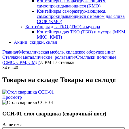
Контейнеры саморазгружающиеся,
самоопрокидывающиеся (КМО)
Контейнеры саморазгружающиеся,
самоопрокидывающиеся с краном для слива
СОЖ (КМО)
Контейнеры для ТКО (ТБО) и мусора
Контейнеры для ТКО (ТБО) и мусора (МКМ,
МКО, КМП)
Акции, скидки, склад
Главная
/
Металлическая мебель, складское оборудование
/
Стеллажи металлические, рольганги
/
Стеллажи полочные
(СМС, СРМ, СМД)
/
СРМ-17 стеллаж
34
из
40
Товары на складе
Товары на складе
Просмотр
ССН-01 стол сварщика (сварочный пост)
Ваше имя