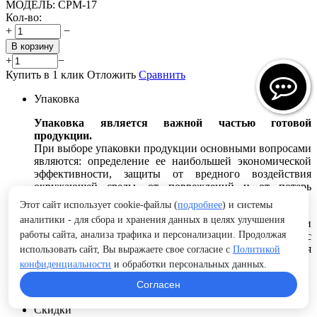
МОДЕЛЬ:
СРМ-17
Кол-во:
+
−
В корзину
+
−
Купить в 1 клик
Отложить
Сравнить
Упаковка
Упаковка является важной частью готовой
продукции.
При выборе упаковки продукции основными вопросами
являются: определение ее наибольшей экономической
эффективности, защиты от вредного воздействия
окружающей среды, от повреждений и от потерь
содержимого при транспортировке и хранении.
Этот сайт использует cookie-файлы (
подробнее
) и системы
аналитики - для сбора и хранения данных в целях улучшения
Вид упаковки выбирается в зависимости от изделия и
работы сайта, анализа трафика и персонализации. Продолжая
способа транспортировки или по согласованию с
заказчиком. Габаритные размеры упаковки выбираются
использовать сайт, Вы выражаете свое согласие с
Политикой
в зависимости от размеров изделия и вида упаковки.
конфиденциальности
и обработки персональных данных.
Согласен
Подробнее..
Скидки