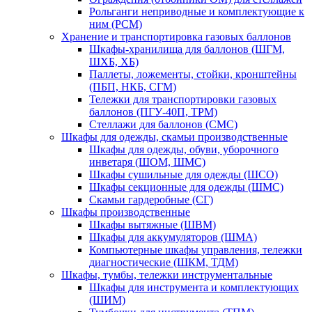
Рольганги неприводные и комплектующие к
ним (РСМ)
Хранение и транспортировка газовых баллонов
Шкафы-хранилища для баллонов (ШГМ,
ШХБ, ХБ)
Паллеты, ложементы, стойки, кронштейны
(ПБП, НКБ, СГМ)
Тележки для транспортировки газовых
баллонов (ПГУ-40П, ТРМ)
Стеллажи для баллонов (СМС)
Шкафы для одежды, скамьи производственные
Шкафы для одежды, обуви, уборочного
инветаря (ШОМ, ШМС)
Шкафы сушильные для одежды (ШСО)
Шкафы секционные для одежды (ШМС)
Скамьи гардеробные (СГ)
Шкафы производственные
Шкафы вытяжные (ШВМ)
Шкафы для аккумуляторов (ШМА)
Компьютерные шкафы управления, тележки
диагностические (ШКМ, ТДМ)
Шкафы, тумбы, тележки инструментальные
Шкафы для инструмента и комплектующих
(ШИМ)