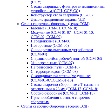
(ССУ)
Столы сварщика с фильтровентиляционным
устройством (ССН, ССУ, СС)
Конструктор стола сварщика (СС-05)
Демонстрационные экраны (ЭД)
Столы сварочно-сборочные (серия ССМ)
Базовые (ССМ-01, ССМ-10)
Модульные (ССМ-01-07 - ССМ-01-10,
ССМ-02, ССМ-09)
Передвижные (ССМ-06)
Поворотные (ССМ-05)
С поворотно-вытяжным устройством
(ССМ-04)
С вращающейся рабочей плитой (ССМ-03)
Универсальные (ССМ-07)
На рельсовом пути (ССМ-16)
С гидроприводом (ССМ-08)
С координатной сеткой (модульные)
(ССМ-01-07..ССМ-01-10)
Столы сварочно-сборочные с Т-пазами и
отверстиями ø 28 мм (ССМ-17, ССМ-18)
Сборно-разборные (ССМ-11..ССМ-15)
Приспособления к столам сварочно-
сборочным
Столы сварочно-сборочные (серия ССД)