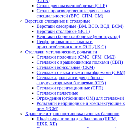
(СШЗ)
Столы для плазменной резки (СПР)
Столы производственные для разных
специальностей (ВРС, СПМ, СМ)
Верстаки слесарные и столярные
Верстаки слесарные (ВМ, ВСО, ВСД, ВСМ)
Верстаки столярные (ВСТ)
Верстаки сборно-разборные (конструктор)
Перфорированные экраны и
приспособления к ним (Э,П,Д,К,С)
Стеллажи металлические, рольганги
Стеллажи полочные (СМС, СРМ, СМД)
Стеллажи с вращающимися полками (СВП)
Стеллажи консольные (СКМ)
Стеллажи с выкатными платформами (СВМ)
Стеллажи-рольганги для работы с
аккумуляторными батареями (СРА)
Стеллажи гравитационные (СГП)
Стеллажи паллетные
Ограждения (отбойники ОМ) для стеллажей
Рольганги неприводные и комплектующие к
ним (РСМ)
Хранение и транспортировка газовых баллонов
Шкафы-хранилища для баллонов (ШГМ,
ШХБ, ХБ)