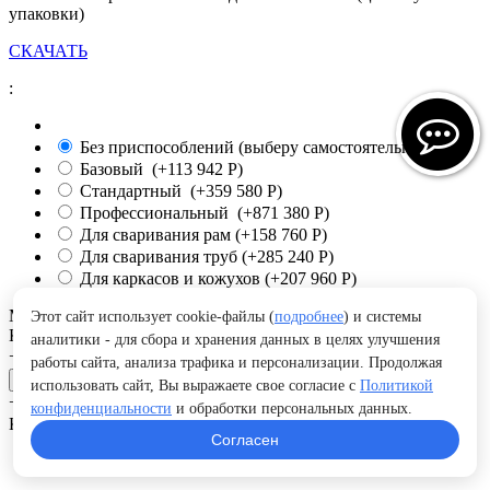
упаковки)
СКАЧАТЬ
:
Без приспособлений (выберу самостоятельно)
Базовый (+
113 942
Р
)
Стандартный (+
359 580
Р
)
Профессиональный (+
871 380
Р
)
Для сваривания рам (+
158 760
Р
)
Для сваривания труб (+
285 240
Р
)
Для каркасов и кожухов (+
207 960
Р
)
МОДЕЛЬ:
ССМ-02-02
Этот сайт использует cookie-файлы (
подробнее
) и системы
Кол-во:
аналитики - для сбора и хранения данных в целях улучшения
+
−
работы сайта, анализа трафика и персонализации. Продолжая
В корзину
использовать сайт, Вы выражаете свое согласие с
Политикой
+
−
конфиденциальности
и обработки персональных данных.
Купить в 1 клик
Отложить
Сравнить
Согласен
Упаковка