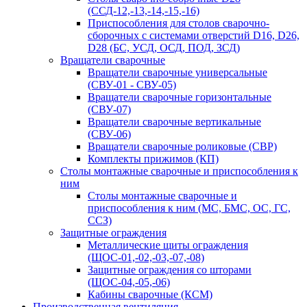
(ССД-12,-13,-14,-15,-16)
Приспособления для столов сварочно-
сборочных с системами отверстий D16, D26,
D28 (БС, УСД, ОСД, ПОД, ЗСД)
Вращатели сварочные
Вращатели сварочные универсальные
(СВУ-01 - СВУ-05)
Вращатели сварочные горизонтальные
(СВУ-07)
Вращатели сварочные вертикальные
(СВУ-06)
Вращатели сварочные роликовые (СВР)
Комплекты прижимов (КП)
Столы монтажные сварочные и приспособления к
ним
Столы монтажные сварочные и
приспособления к ним (МС, БМС, ОС, ГС,
ССЗ)
Защитные ограждения
Металлические щиты ограждения
(ЩОС-01,-02,-03,-07,-08)
Защитные ограждения со шторами
(ЩОС-04,-05,-06)
Кабины сварочные (КСМ)
Производственная вентиляция,