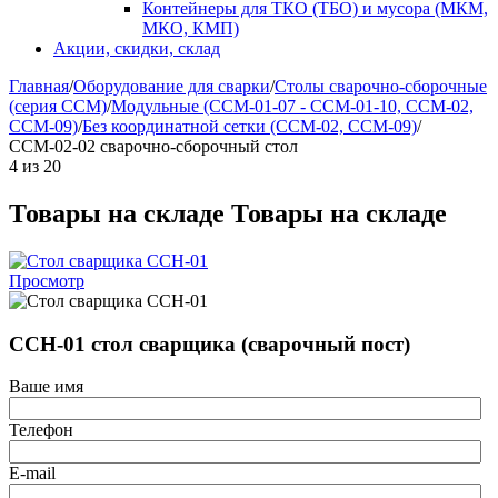
Контейнеры для ТКО (ТБО) и мусора (МКМ,
МКО, КМП)
Акции, скидки, склад
Главная
/
Оборудование для сварки
/
Столы сварочно-сборочные
(серия ССМ)
/
Модульные (ССМ-01-07 - ССМ-01-10, ССМ-02,
ССМ-09)
/
Без координатной сетки (ССМ-02, ССМ-09)
/
ССМ-02-02 сварочно-сборочный стол
4
из
20
Товары на складе
Товары на складе
Просмотр
ССН-01 стол сварщика (сварочный пост)
Ваше имя
Телефон
E-mail