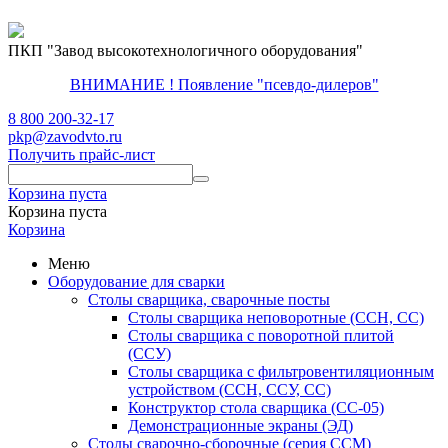
ПКП "Завод высокотехнологичного оборудования"
ВНИМАНИЕ ! Появление "псевдо-дилеров"
8 800 200-32-17
pkp@zavodvto.ru
Получить прайс-лист
Корзина пуста
Корзина пуста
Корзина
Меню
Оборудование для сварки
Столы сварщика, сварочные посты
Столы сварщика неповоротные (ССН, СС)
Столы сварщика с поворотной плитой
(ССУ)
Столы сварщика с фильтровентиляционным
устройством (ССН, ССУ, СС)
Конструктор стола сварщика (СС-05)
Демонстрационные экраны (ЭД)
Столы сварочно-сборочные (серия ССМ)