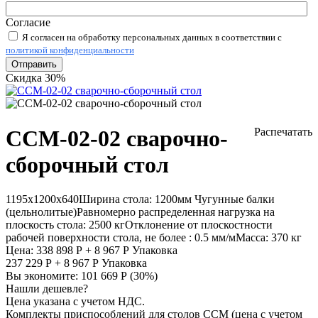
Согласие
Я согласен на обработку персональных данных в соответствии с
политикой конфиденциальности
Отправить
Скидка 30%
ССМ-02-02 сварочно-
Распечатать
сборочный стол
1195х1200х640
Ширина стола:
1200мм
Чугунные балки
(цельнолитые)
Равномерно распределенная нагрузка на
плоскость стола:
2500 кг
Отклонение от плоскостности
рабочей поверхности стола, не более :
0.5 мм/м
Масса:
370 кг
Цена:
338 898
Р
+
8 967
Р
Упаковка
237 229
Р
+
8 967
Р
Упаковка
Вы экономите:
101 669
Р
(
30
%)
Нашли дешевле?
Цена указана с учетом НДС.
Комплекты приспособлений для столов ССМ (цена с учетом