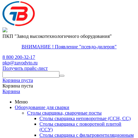
ПКП "Завод высокотехнологичного оборудования"
ВНИМАНИЕ ! Появление "псевдо-дилеров"
8 800 200-32-17
pkp@zavodvto.ru
Получить прайс-лист
Корзина пуста
Корзина пуста
Корзина
Меню
Оборудование для сварки
Столы сварщика, сварочные посты
Столы сварщика неповоротные (ССН, СС)
Столы сварщика с поворотной плитой
(ССУ)
Столы сварщика с фильтровентиляционным