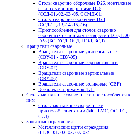
Столы сварочно-сборочные D26, монтажные
с Т-пазами и отверстиями D26
(ССД-01,-02,-03,-05, ССМД-01)
Столы сварочно-сборочные D28
(ССД-12,-13,-14,-15,-16)
Приспособления для столов сварочно-
сборочных с системами отверстий D16, D26,
D28 (БС, УСД, ОСД, ПОД, ЗСД)
Вращатели сварочные
Вращатели сварочные универсальные
(СВУ-01 - СВУ-05)
Вращатели сварочные горизонтальные
(СВУ-07)
Вращатели сварочные вертикальные
(СВУ-06)
Вращатели сварочные роликовые (СВР)
Комплекты прижимов (КП)
Столы монтажные сварочные и приспособления к
ним
Столы монтажные сварочные и
приспособления к ним (МС, БМС, ОС, ГС,
ССЗ)
Защитные ограждения
Металлические щиты ограждения
(ЩОС-01,-02,-03,-07,-08)