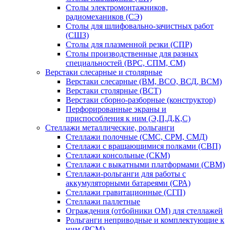
Столы электромонтажников,
радиомехаников (СЭ)
Столы для шлифовально-зачистных работ
(СШЗ)
Столы для плазменной резки (СПР)
Столы производственные для разных
специальностей (ВРС, СПМ, СМ)
Верстаки слесарные и столярные
Верстаки слесарные (ВМ, ВСО, ВСД, ВСМ)
Верстаки столярные (ВСТ)
Верстаки сборно-разборные (конструктор)
Перфорированные экраны и
приспособления к ним (Э,П,Д,К,С)
Стеллажи металлические, рольганги
Стеллажи полочные (СМС, СРМ, СМД)
Стеллажи с вращающимися полками (СВП)
Стеллажи консольные (СКМ)
Стеллажи с выкатными платформами (СВМ)
Стеллажи-рольганги для работы с
аккумуляторными батареями (СРА)
Стеллажи гравитационные (СГП)
Стеллажи паллетные
Ограждения (отбойники ОМ) для стеллажей
Рольганги неприводные и комплектующие к
ним (РСМ)