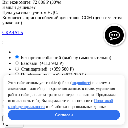
Вы экономите:
72 886
Р
(
30
%)
Нашли дешевле?
Цена указана с учетом НДС.
Комплекты приспособлений для столов ССМ (цена с учетом
упаковки)
СКАЧАТЬ
:
Без приспособлений (выберу самостоятельно)
Базовый (+
113 942
Р
)
Стандартный (+
359 580
Р
)
Профессиональный (+
871 380
Р
)
Для сваривания рам (+
158 760
Р
)
Этот сайт использует cookie-файлы (
подробнее
) и системы
Для сваривания труб (+
285 240
Р
)
аналитики - для сбора и хранения данных в целях улучшения
Для каркасов и кожухов (+
207 960
Р
)
работы сайта, анализа трафика и персонализации. Продолжая
использовать сайт, Вы выражаете свое согласие с
Политикой
МОДЕЛЬ:
ССМ-02 исп.2
Кол-во:
конфиденциальности
и обработки персональных данных.
+
−
Согласен
В корзину
+
−