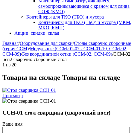
Контейнеры саморазгружающиеся,
самоопрокидывающиеся с краном для слива
СОЖ (КМО)
Контейнеры для ТКО (ТБО) и мусора
Контейнеры для ТКО (ТБО) и мусора (МКМ,
МКО, КМП)
Акции, скидки, склад
Главная
/
Оборудование для сварки
/
Столы сварочно-сборочные
(серия ССМ)
/
Модульные (ССМ-01-07 - ССМ-01-10, ССМ-02,
ССМ-09)
/
Без координатной сетки (ССМ-02, ССМ-09)
/
ССМ-02
исп2 сварочно-сборочный стол
1
из
20
Товары на складе
Товары на складе
Просмотр
ССН-01 стол сварщика (сварочный пост)
Ваше имя