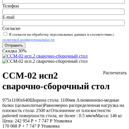
Телефон
E-mail
Согласие
Я согласен на обработку персональных данных в соответствии с
политикой конфиденциальности
Отправить
Скидка 30%
ССМ-02 исп2
Распечатать
сварочно-сборочный стол
975х1100х640
Ширина стола:
1100мм
Алюминиево-медные
балки (цельнолитые)
Равномерно распределенная нагрузка на
плоскость стола:
2500 кг
Отклонение от плоскостности
рабочей поверхности стола, не более :
0.5 мм/м
Масса:
146 кг
Цена:
242 954
Р
+
7 747
Р
Упаковка
170 068
Р
+
7 747
Р
Упаковка