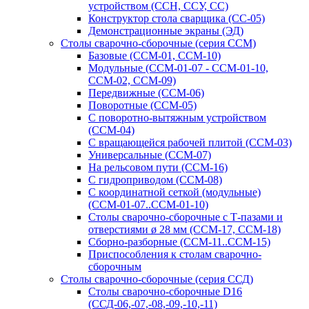
устройством (ССН, ССУ, СС)
Конструктор стола сварщика (СС-05)
Демонстрационные экраны (ЭД)
Столы сварочно-сборочные (серия ССМ)
Базовые (ССМ-01, ССМ-10)
Модульные (ССМ-01-07 - ССМ-01-10,
ССМ-02, ССМ-09)
Передвижные (ССМ-06)
Поворотные (ССМ-05)
С поворотно-вытяжным устройством
(ССМ-04)
С вращающейся рабочей плитой (ССМ-03)
Универсальные (ССМ-07)
На рельсовом пути (ССМ-16)
С гидроприводом (ССМ-08)
С координатной сеткой (модульные)
(ССМ-01-07..ССМ-01-10)
Столы сварочно-сборочные с Т-пазами и
отверстиями ø 28 мм (ССМ-17, ССМ-18)
Сборно-разборные (ССМ-11..ССМ-15)
Приспособления к столам сварочно-
сборочным
Столы сварочно-сборочные (серия ССД)
Столы сварочно-сборочные D16
(ССД-06,-07,-08,-09,-10,-11)