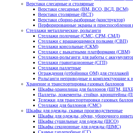
Верстаки слесарные и столярные
Верстаки слесарные (ВМ, ВСО, ВСД, ВСМ)
Верстаки столярные (ВСТ)
Верстаки сборно-разборные (конструктор)
Перфорированные экраны и приспособления к
Стеллажи металлические, рольганги
Стеллажи полочные (СМС, СРМ, СМД)
Стеллажи с вращающимися полками (СВП)
Стеллажи консольные (СКМ)
Стеллажи с выкатными платформами (СВМ)
Стеллажи-рольганги для работы с аккумулят
Стеллажи гравитационные (СГП)
Стеллажи паллетные
Ограждения (отбойники ОМ) для стеллажей
Рольганги неприводные и комплектующие к 
Хранение и транспортировка газовых баллонов
Шкафы-хранилища для баллонов (ШГМ, ШХБ
Паллеты, ложементы, стойки, кронштейны (
Тележки для транспортировки газовых балло
Стеллажи для баллонов (СМС)
Шкафы для одежды, скамьи производственные
Шкафы для одежды, обуви, уборочного инв
Шкафы сушильные для одежды (ШСО)
Шкафы секционные для одежды (ШМС)
Скамьи гардеробные (СГ)