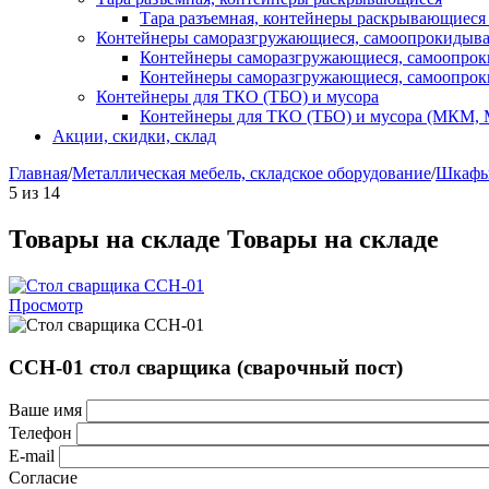
Тара разъемная, контейнеры раскрывающиеся
Контейнеры саморазгружающиеся, самоопрокидыв
Контейнеры саморазгружающиеся, самоопро
Контейнеры саморазгружающиеся, самоопро
Контейнеры для ТКО (ТБО) и мусора
Контейнеры для ТКО (ТБО) и мусора (МКМ,
Акции, скидки, склад
Главная
/
Металлическая мебель, складское оборудование
/
Шкафы
5
из
14
Товары на складе
Товары на складе
Просмотр
ССН-01 стол сварщика (сварочный пост)
Ваше имя
Телефон
E-mail
Согласие