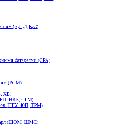
 ним (Э,П,Д,К,С)
орными батареями (СРА)
ним (РСМ)
, ХБ)
ПБП, НКБ, СГМ)
нов (ПГУ-40П, ТРМ)
етаря (ШОМ, ШМС)