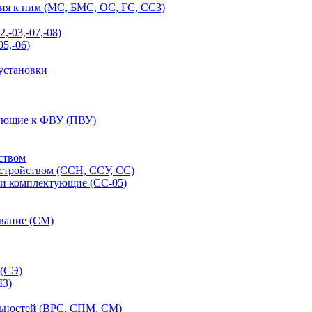
ия к ним (МС, БМС, ОС, ГС, ССЗ)
-03,-07,-08)
5,-06)
установки
тующие к ФВУ (ПВУ)
ством
стройством (ССН, ССУ, СС)
 и комплектующие (СС-05)
ование (СМ)
 (СЭ)
ШЗ)
льностей (ВРС, СПМ, СМ)