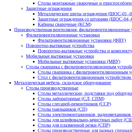
Столы монтажные сварочные и приспособлен
Защитные ограждения
Металлические щиты ограждения (ЩОС-01,-02,
Защитные ограждения со шторами (ЩОС-04,-0
Кабины сварочные (КСМ)
Производственная вентиляция, фильтровентиляционные 
Фильтровентиляционные установки
Фильтровентиляционные установки (ФВУ)
Поворотно-вытяжные устройства
Поворотно-вытяжные устройства и комплек
Мобильные вытяжные установки
Мобильные вытяжные установки (МВУ)
Столы сварщика с фильтровентиляционным устрой
Столы сварщика с фильтровентиляционным у
Стол с фильтровентиляционным устройством
Металлическая мебель, складское оборудование
Столы производственные
Столы металлические, подставки под оборуд
Столы лабораторные (СЛ, СПМ)
Столы слесарей-ремонтников (ССР)
Столы паяльщиков (СП)
Столы электромонтажников, радиомехаников
Столы для шлифовально-зачистных работ (С
Столы для плазменной резки (СПР)
Столы производственные для разных специа