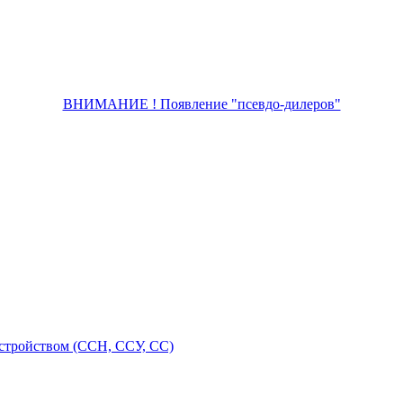
ВНИМАНИЕ ! Появление "псевдо-дилеров"
стройством (ССН, ССУ, СС)