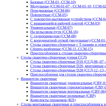
Базовые (ССМ-01, ССМ-10)
Модульные (ССМ-01-07 - ССМ-01-10, ССМ-02
Передвижные (ССМ-06)
Поворотные (ССМ-05)
С поворотно-вытяжным устройством (ССМ-0
С вращающейся рабочей плитой (ССМ-03)
Универсальные (ССМ-07)
На рельсовом пути (ССМ-16)
С гидроприводом (ССМ-08)
С координатной сеткой (модульные) (ССМ-01
Столы сварочно-сборочные с Т-пазами и отв
Сборно-разборные (ССМ-11..ССМ-15)
Приспособления к столам сварочно-сборочн
Столы сварочно-сборочные (серия ССД)
Столы сварочно-сборочные D16 (ССД-06,-07,-08
Столы сварочно-сборочные D26, монтажные с 
Столы сварочно-сборочные D28 (ССД-12,-13,-1
Приспособления для столов сварочно-сборочн
Вращатели сварочные
Вращатели сварочные универсальные (СВУ-01
Вращатели сварочные горизонтальные (СВУ-0
Вращатели сварочные вертикальные (СВУ-06)
Вращатели сварочные роликовые (СВР)
Комплекты прижимов (КП)
Столы монтажные сварочные и приспособления к 