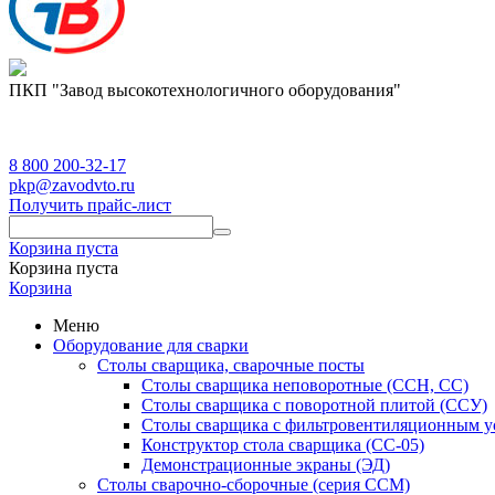
ПКП "Завод высокотехнологичного оборудования"
8 800 200-32-17
pkp@zavodvto.ru
Получить прайс-лист
Корзина пуста
Корзина пуста
Корзина
Меню
Оборудование для сварки
Столы сварщика, сварочные посты
Столы сварщика неповоротные (ССН, СС)
Столы сварщика с поворотной плитой (ССУ)
Столы сварщика с фильтровентиляционным у
Конструктор стола сварщика (СС-05)
Демонстрационные экраны (ЭД)
Столы сварочно-сборочные (серия ССМ)