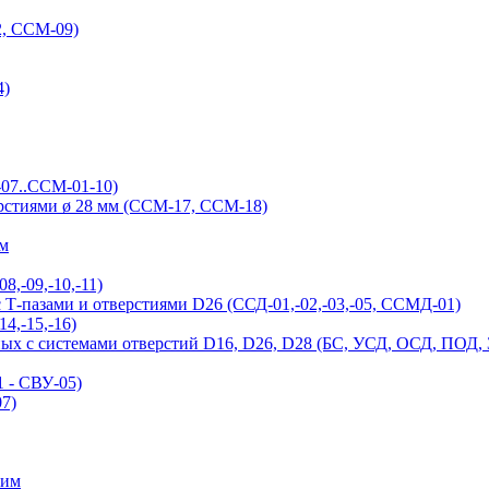
, ССМ-09)
4)
-07..ССМ-01-10)
ерстиями ø 28 мм (ССМ-17, ССМ-18)
ым
,-09,-10,-11)
Т-пазами и отверстиями D26 (ССД-01,-02,-03,-05, ССМД-01)
4,-15,-16)
ых с системами отверстий D16, D26, D28 (БС, УСД, ОСД, ПОД,
 - СВУ-05)
7)
ним