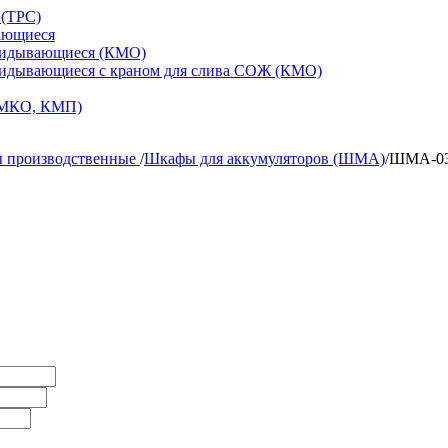
 (ТРС)
ающиеся
кидывающиеся (КМО)
кидывающиеся с краном для слива СОЖ (КМО)
 МКО, КМП)
 производственные
/
Шкафы для аккумуляторов (ШМА)
/
ШМА-03 