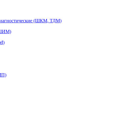
диагностические (ШКМ, ТДМ)
(ШИМ)
М)
МП)