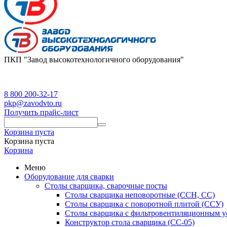
ПКП "Завод высокотехнологичного оборудования"
8 800 200-32-17
pkp@zavodvto.ru
Получить прайс-лист
Корзина пуста
Корзина пуста
Корзина
Меню
Оборудование для сварки
Столы сварщика, сварочные посты
Столы сварщика неповоротные (ССН, СС)
Столы сварщика с поворотной плитой (ССУ)
Столы сварщика с фильтровентиляционным у
Конструктор стола сварщика (СС-05)