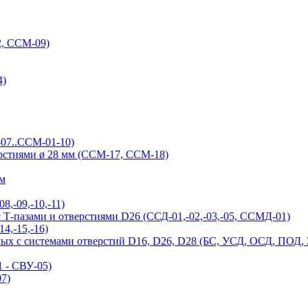
, ССМ-09)
4)
-07..ССМ-01-10)
ерстиями ø 28 мм (ССМ-17, ССМ-18)
ым
,-09,-10,-11)
Т-пазами и отверстиями D26 (ССД-01,-02,-03,-05, ССМД-01)
4,-15,-16)
ых с системами отверстий D16, D26, D28 (БС, УСД, ОСД, ПОД,
 - СВУ-05)
7)