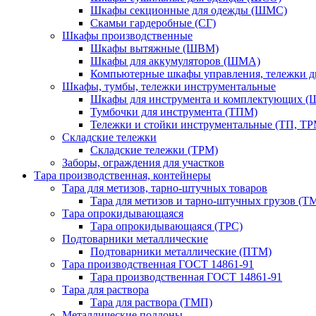
Шкафы секционные для одежды (ШМС)
Скамьи гардеробные (СГ)
Шкафы производственные
Шкафы вытяжные (ШВМ)
Шкафы для аккумуляторов (ШМА)
Компьютерные шкафы управления, тележки 
Шкафы, тумбы, тележки инструментальные
Шкафы для инструмента и комплектующих 
Тумбочки для инструмента (ТПМ)
Тележки и стойки инструментальные (ТП, ТР
Складские тележки
Складские тележки (ТРМ)
Заборы, ограждения для участков
Тара производственная, контейнеры
Тара для метизов, тарно-штучных товаров
Тара для метизов и тарно-штучных грузов (Т
Тара опрокидывающаяся
Тара опрокидывающаяся (ТРС)
Подтоварники металлические
Подтоварники металлические (ПТМ)
Тара производственная ГОСТ 14861-91
Тара производственная ГОСТ 14861-91
Тара для раствора
Тара для раствора (ТМП)
Металлические поддоны