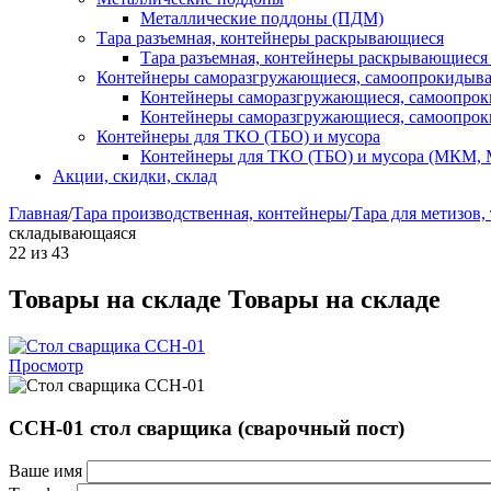
Металлические поддоны (ПДМ)
Тара разъемная, контейнеры раскрывающиеся
Тара разъемная, контейнеры раскрывающиеся
Контейнеры саморазгружающиеся, самоопрокидыв
Контейнеры саморазгружающиеся, самоопро
Контейнеры саморазгружающиеся, самоопро
Контейнеры для ТКО (ТБО) и мусора
Контейнеры для ТКО (ТБО) и мусора (МКМ,
Акции, скидки, склад
Главная
/
Тара производственная, контейнеры
/
Тара для метизов,
складывающаяся
22
из
43
Товары на складе
Товары на складе
Просмотр
ССН-01 стол сварщика (сварочный пост)
Ваше имя