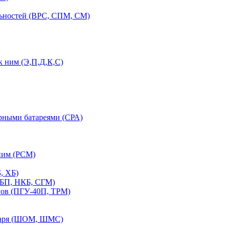
льностей (ВРС, СПМ, СМ)
 ним (Э,П,Д,К,С)
орными батареями (СРА)
ним (РСМ)
, ХБ)
ПБП, НКБ, СГМ)
нов (ПГУ-40П, ТРМ)
етаря (ШОМ, ШМС)