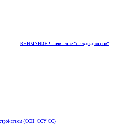
ВНИМАНИЕ ! Появление "псевдо-дилеров"
стройством (ССН, ССУ, СС)