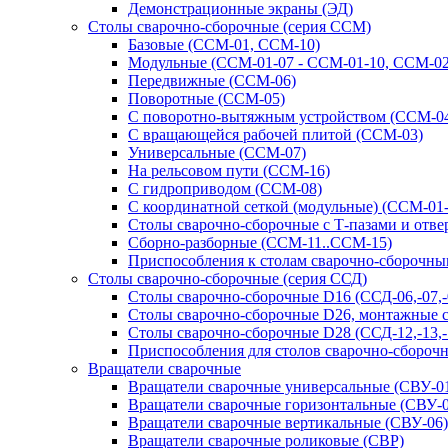
Демонстрационные экраны (ЭД)
Столы сварочно-сборочные (серия ССМ)
Базовые (ССМ-01, ССМ-10)
Модульные (ССМ-01-07 - ССМ-01-10, ССМ-02
Передвижные (ССМ-06)
Поворотные (ССМ-05)
С поворотно-вытяжным устройством (ССМ-0
С вращающейся рабочей плитой (ССМ-03)
Универсальные (ССМ-07)
На рельсовом пути (ССМ-16)
С гидроприводом (ССМ-08)
С координатной сеткой (модульные) (ССМ-01
Столы сварочно-сборочные с Т-пазами и отв
Сборно-разборные (ССМ-11..ССМ-15)
Приспособления к столам сварочно-сборочн
Столы сварочно-сборочные (серия ССД)
Столы сварочно-сборочные D16 (ССД-06,-07,-08
Столы сварочно-сборочные D26, монтажные с 
Столы сварочно-сборочные D28 (ССД-12,-13,-1
Приспособления для столов сварочно-сборочн
Вращатели сварочные
Вращатели сварочные универсальные (СВУ-01
Вращатели сварочные горизонтальные (СВУ-0
Вращатели сварочные вертикальные (СВУ-06)
Вращатели сварочные роликовые (СВР)