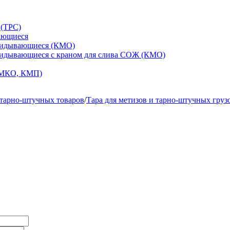
 (ТРС)
ающиеся
кидывающиеся (КМО)
кидывающиеся с краном для слива СОЖ (КМО)
 МКО, КМП)
 тарно-штучных товаров
/
Тара для метизов и тарно-штучных гру