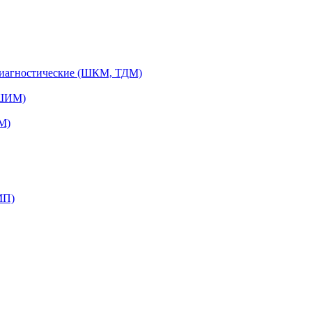
диагностические (ШКМ, ТДМ)
(ШИМ)
М)
МП)