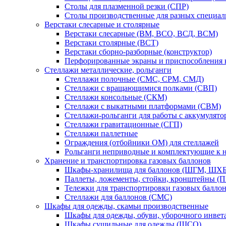
Столы для плазменной резки (СПР)
Столы производственные для разных специа
Верстаки слесарные и столярные
Верстаки слесарные (ВМ, ВСО, ВСД, ВСМ)
Верстаки столярные (ВСТ)
Верстаки сборно-разборные (конструктор)
Перфорированные экраны и приспособления к
Стеллажи металлические, рольганги
Стеллажи полочные (СМС, СРМ, СМД)
Стеллажи с вращающимися полками (СВП)
Стеллажи консольные (СКМ)
Стеллажи с выкатными платформами (СВМ)
Стеллажи-рольганги для работы с аккумулят
Стеллажи гравитационные (СГП)
Стеллажи паллетные
Ограждения (отбойники ОМ) для стеллажей
Рольганги неприводные и комплектующие к 
Хранение и транспортировка газовых баллонов
Шкафы-хранилища для баллонов (ШГМ, ШХБ
Паллеты, ложементы, стойки, кронштейны (
Тележки для транспортировки газовых балло
Стеллажи для баллонов (СМС)
Шкафы для одежды, скамьи производственные
Шкафы для одежды, обуви, уборочного инв
Шкафы сушильные для одежды (ШСО)