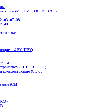
ним
ия к ним (МС, БМС, ОС, ГС, ССЗ)
-03,-07,-08)
5,-06)
установки
тующие к ФВУ (ПВУ)
ством
стройством (ССН, ССУ, СС)
 и комплектующие (СС-05)
ование (СМ)
 (СЭ)
ШЗ)