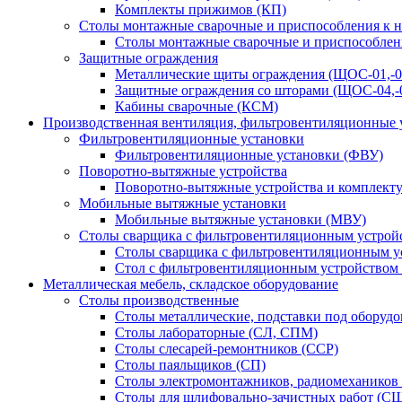
Комплекты прижимов (КП)
Столы монтажные сварочные и приспособления к 
Столы монтажные сварочные и приспособлен
Защитные ограждения
Металлические щиты ограждения (ЩОС-01,-02,
Защитные ограждения со шторами (ЩОС-04,-0
Кабины сварочные (КСМ)
Производственная вентиляция, фильтровентиляционные 
Фильтровентиляционные установки
Фильтровентиляционные установки (ФВУ)
Поворотно-вытяжные устройства
Поворотно-вытяжные устройства и комплек
Мобильные вытяжные установки
Мобильные вытяжные установки (МВУ)
Столы сварщика с фильтровентиляционным устрой
Столы сварщика с фильтровентиляционным у
Стол с фильтровентиляционным устройством
Металлическая мебель, складское оборудование
Столы производственные
Столы металлические, подставки под оборуд
Столы лабораторные (СЛ, СПМ)
Столы слесарей-ремонтников (ССР)
Столы паяльщиков (СП)
Столы электромонтажников, радиомехаников
Столы для шлифовально-зачистных работ (С