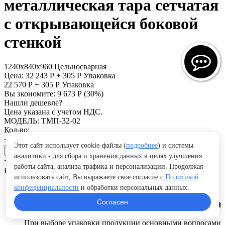
металлическая тара сетчатая
с открывающейся боковой
стенкой
1240х840х960
Цельносварная
Цена:
32 243
Р
+
305
Р
Упаковка
22 570
Р
+
305
Р
Упаковка
Вы экономите:
9 673
Р
(
30
%)
Нашли дешевле?
Цена указана с учетом НДС.
МОДЕЛЬ:
ТМП-32-02
Кол-во:
+
−
Этот сайт использует cookie-файлы (
подробнее
) и системы
В корзину
аналитики - для сбора и хранения данных в целях улучшения
+
−
работы сайта, анализа трафика и персонализации. Продолжая
Купить в 1 клик
Отложить
Сравнить
использовать сайт, Вы выражаете свое согласие с
Политикой
Упаковка
конфиденциальности
и обработки персональных данных.
Согласен
Упаковка является важной частью готовой
продукции.
При выборе упаковки продукции основными вопросами