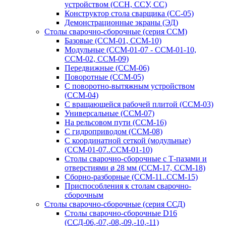
устройством (ССН, ССУ, СС)
Конструктор стола сварщика (СС-05)
Демонстрационные экраны (ЭД)
Столы сварочно-сборочные (серия ССМ)
Базовые (ССМ-01, ССМ-10)
Модульные (ССМ-01-07 - ССМ-01-10,
ССМ-02, ССМ-09)
Передвижные (ССМ-06)
Поворотные (ССМ-05)
С поворотно-вытяжным устройством
(ССМ-04)
С вращающейся рабочей плитой (ССМ-03)
Универсальные (ССМ-07)
На рельсовом пути (ССМ-16)
С гидроприводом (ССМ-08)
С координатной сеткой (модульные)
(ССМ-01-07..ССМ-01-10)
Столы сварочно-сборочные с Т-пазами и
отверстиями ø 28 мм (ССМ-17, ССМ-18)
Сборно-разборные (ССМ-11..ССМ-15)
Приспособления к столам сварочно-
сборочным
Столы сварочно-сборочные (серия ССД)
Столы сварочно-сборочные D16
(ССД-06,-07,-08,-09,-10,-11)