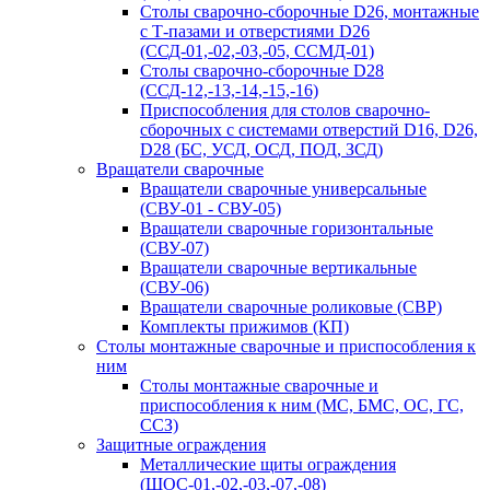
Столы сварочно-сборочные D26, монтажные
с Т-пазами и отверстиями D26
(ССД-01,-02,-03,-05, ССМД-01)
Столы сварочно-сборочные D28
(ССД-12,-13,-14,-15,-16)
Приспособления для столов сварочно-
сборочных с системами отверстий D16, D26,
D28 (БС, УСД, ОСД, ПОД, ЗСД)
Вращатели сварочные
Вращатели сварочные универсальные
(СВУ-01 - СВУ-05)
Вращатели сварочные горизонтальные
(СВУ-07)
Вращатели сварочные вертикальные
(СВУ-06)
Вращатели сварочные роликовые (СВР)
Комплекты прижимов (КП)
Столы монтажные сварочные и приспособления к
ним
Столы монтажные сварочные и
приспособления к ним (МС, БМС, ОС, ГС,
ССЗ)
Защитные ограждения
Металлические щиты ограждения
(ЩОС-01,-02,-03,-07,-08)