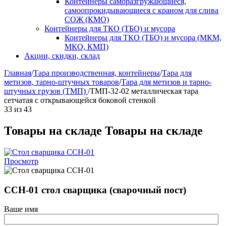
Контейнеры саморазгружающиеся,
самоопрокидывающиеся с краном для слива
СОЖ (КМО)
Контейнеры для ТКО (ТБО) и мусора
Контейнеры для ТКО (ТБО) и мусора (МКМ,
МКО, КМП)
Акции, скидки, склад
Главная
/
Тара производственная, контейнеры
/
Тара для
метизов, тарно-штучных товаров
/
Тара для метизов и тарно-
штучных грузов (ТМП)
/
ТМП-32-02 металлическая тара
сетчатая с открывающейся боковой стенкой
33
из
43
Товары на складе
Товары на складе
Просмотр
ССН-01 стол сварщика (сварочный пост)
Ваше имя