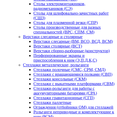
Столы электромонтажников,
радиомехаников (СЭ)
Столы для шлифовально-зачистных работ
(СШЗ)
Столы для плазменной резки (СПР)
Столы производственные для разных
специальностей (ВРС, СПМ, СМ)
Верстаки слесарные и столярные
Верстаки слесарные (ВМ, ВСО, ВСД, ВСМ)
Верстаки столярные (ВСТ)
Верстаки сборно-разборные (конструктор)
Перфорированные экраны и
приспособления к ним (Э,П,Д,К,С)
Стеллажи металлические, рольганги
Стеллажи полочные (СМС, СРМ, СМД)
Стеллажи с вращающимися полками (СВП)
Стеллажи консольные (СКМ)
Стеллажи с выкатными платформами (СВМ)
Стеллажи-рольганги для работы с
аккумуляторными батареями (СРА)
Стеллажи гравитационные (СГП)
Стеллажи паллетные
Ограждения (отбойники ОМ) для стеллажей
Рольганги неприводные и комплектующие к
ним (РСМ)