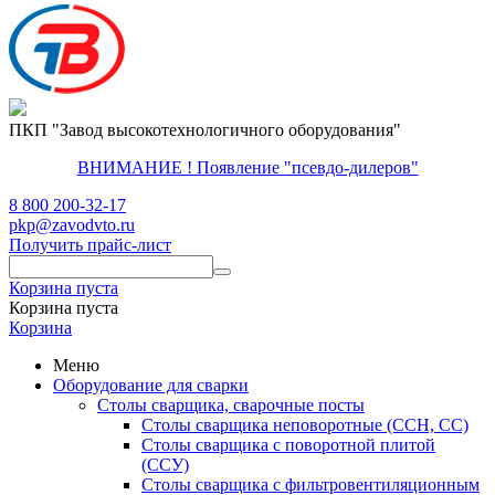
ПКП "Завод высокотехнологичного оборудования"
ВНИМАНИЕ ! Появление "псевдо-дилеров"
8 800 200-32-17
pkp@zavodvto.ru
Получить прайс-лист
Корзина пуста
Корзина пуста
Корзина
Меню
Оборудование для сварки
Столы сварщика, сварочные посты
Столы сварщика неповоротные (ССН, СС)
Столы сварщика с поворотной плитой
(ССУ)
Столы сварщика с фильтровентиляционным