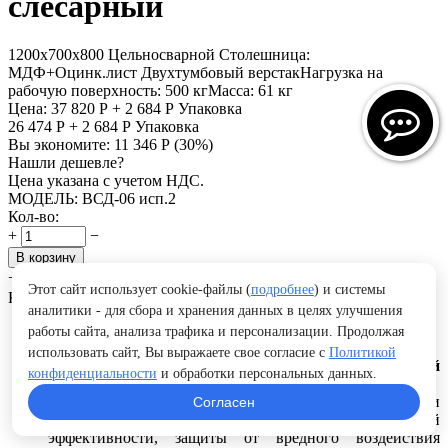
слесарный
1200х700х800
Цельносварной
Столешница:
МДФ+Оцинк.лист
Двухтумбовый верстак
Нагрузка на
рабочую поверхность:
500 кг
Масса:
61 кг
Цена:
37 820
Р
+
2 684
Р
Упаковка
26 474
Р
+
2 684
Р
Упаковка
Вы экономите:
11 346
Р
(
30
%)
Нашли дешевле?
Цена указана с учетом НДС.
МОДЕЛЬ:
ВСД-06 исп.2
Кол-во:
+
−
В корзину
+
−
Этот сайт использует cookie-файлы (
подробнее
) и системы
Купить в 1 клик
Отложить
Сравнить
аналитики - для сбора и хранения данных в целях улучшения
Упаковка
работы сайта, анализа трафика и персонализации. Продолжая
использовать сайт, Вы выражаете свое согласие с
Политикой
Упаковка является важной частью готовой
конфиденциальности
и обработки персональных данных.
продукции.
При выборе упаковки продукции основными вопросами
Согласен
являются: определение ее наибольшей экономической
эффективности, защиты от вредного воздействия