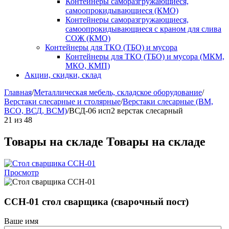
Контейнеры саморазгружающиеся,
самоопрокидывающиеся (КМО)
Контейнеры саморазгружающиеся,
самоопрокидывающиеся с краном для слива
СОЖ (КМО)
Контейнеры для ТКО (ТБО) и мусора
Контейнеры для ТКО (ТБО) и мусора (МКМ,
МКО, КМП)
Акции, скидки, склад
Главная
/
Металлическая мебель, складское оборудование
/
Верстаки слесарные и столярные
/
Верстаки слесарные (ВМ,
ВСО, ВСД, ВСМ)
/
ВСД-06 исп2 верстак слесарный
21
из
48
Товары на складе
Товары на складе
Просмотр
ССН-01 стол сварщика (сварочный пост)
Ваше имя