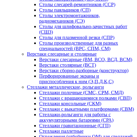
Столы слесарей-ремонтников (ССР)
Столы паяльщиков (СП)
Столы электромонтажников,
радиомехаников (СЭ)
Столы для шлифовально-зачистных работ
(СШЗ)
Столы для плазменной резки (СПР)
Столы производственные для разных
специальностей (ВРС, СПМ, СМ)
Верстаки слесарные и столярные
Верстаки слесарные (ВМ, ВСО, ВСД, ВСМ)
Верстаки столярные (ВСТ)
Верстаки сборно-разборные (конструктор)
Перфорированные экраны и
приспособления к ним (Э,П,Д,К,С)
Стеллажи металлические, рольганги
Стеллажи полочные (СМС, СРМ, СМД)
Стеллажи с вращающимися полками (СВП)
Стеллажи консольные (СКМ)
Стеллажи с выкатными платформами (СВМ)
Стеллажи-рольганги для работы с
аккумуляторными батареями (СРА)
Стеллажи гравитационные (СГП)
Стеллажи паллетные
Ограждения (отбойники ОМ) для стеллажей