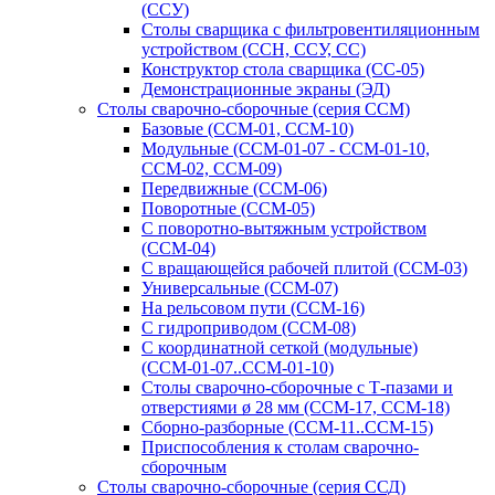
(ССУ)
Столы сварщика с фильтровентиляционным
устройством (ССН, ССУ, СС)
Конструктор стола сварщика (СС-05)
Демонстрационные экраны (ЭД)
Столы сварочно-сборочные (серия ССМ)
Базовые (ССМ-01, ССМ-10)
Модульные (ССМ-01-07 - ССМ-01-10,
ССМ-02, ССМ-09)
Передвижные (ССМ-06)
Поворотные (ССМ-05)
С поворотно-вытяжным устройством
(ССМ-04)
С вращающейся рабочей плитой (ССМ-03)
Универсальные (ССМ-07)
На рельсовом пути (ССМ-16)
С гидроприводом (ССМ-08)
С координатной сеткой (модульные)
(ССМ-01-07..ССМ-01-10)
Столы сварочно-сборочные с Т-пазами и
отверстиями ø 28 мм (ССМ-17, ССМ-18)
Сборно-разборные (ССМ-11..ССМ-15)
Приспособления к столам сварочно-
сборочным
Столы сварочно-сборочные (серия ССД)