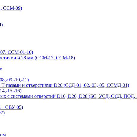
, ССМ-09)
4)
-07..ССМ-01-10)
ерстиями ø 28 мм (ССМ-17, ССМ-18)
ым
,-09,-10,-11)
Т-пазами и отверстиями D26 (ССД-01,-02,-03,-05, ССМД-01)
4,-15,-16)
ых с системами отверстий D16, D26, D28 (БС, УСД, ОСД, ПОД,
 - СВУ-05)
7)
ним