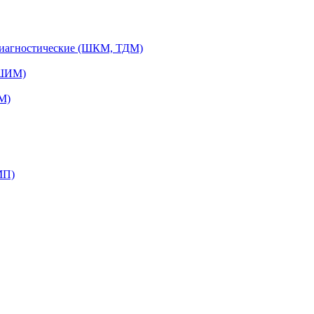
диагностические (ШКМ, ТДМ)
(ШИМ)
М)
МП)