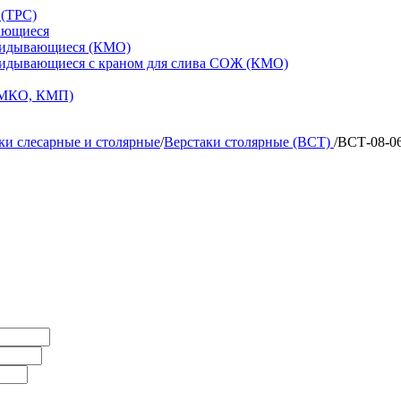
 (ТРС)
ающиеся
кидывающиеся (КМО)
кидывающиеся с краном для слива СОЖ (КМО)
 МКО, КМП)
ки слесарные и столярные
/
Верстаки столярные (ВСТ)
/
ВСТ-08-06