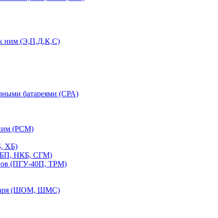
 ним (Э,П,Д,К,С)
орными батареями (СРА)
ним (РСМ)
, ХБ)
ПБП, НКБ, СГМ)
нов (ПГУ-40П, ТРМ)
етаря (ШОМ, ШМС)