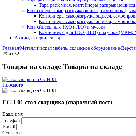
Тара разъемная, контейнеры раскрывающиеся
Контейнеры саморазгружающиеся, самоопрокидыв
Контейнеры саморазгружающиеся, самоопро
Контейнеры саморазгружающиеся, самоопро
Контейнеры для ТКО (ТБО) и мусора
Контейнеры для ТКО (ТБО) и мусора (МКМ,
Акции, скидки, склад
Главная
/
Металлическая мебель, складское оборудование
/
Верста
29
из
32
Товары на складе
Товары на складе
Просмотр
ССН-01 стол сварщика (сварочный пост)
Ваше имя
Телефон
E-mail
Согласие