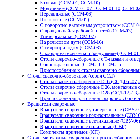
Базовые (ССМ-01, ССМ-10)
Модульные (ССМ-01-07 - ССМ-01-10, ССМ-02
Передвижные (ССМ-06)
Поворотные (ССМ-05)
С поворотно-вытяжным устройством (ССМ-0
С вращающейся рабочей плитой (ССМ-03)
Универсальные (ССМ-07)
На рельсовом пути (ССМ-16)
С гидроприводом (ССМ-08)
С координатной сеткой (модульные) (ССМ-01
Столы сварочно-сборочные с Т-пазами и отв
Сборно-разборные (ССМ-11..ССМ-15)
Приспособления к столам сварочно-сборочн
Столы сварочно-сборочные (серия ССД)
Столы сварочно-сборочные D16 (ССД-06,-07,-08
Столы сварочно-сборочные D26, монтажные с 
Столы сварочно-сборочные D28 (ССД-12,-13,-1
Приспособления для столов сварочно-сборочн
Вращатели сварочные
Вращатели сварочные универсальные (СВУ-01
Вращатели сварочные горизонтальные (СВУ-0
Вращатели сварочные вертикальные (СВУ-06)
Вращатели сварочные роликовые (СВР)
Комплекты прижимов (КП)
Столы монтажные сварочные и приспособления к 