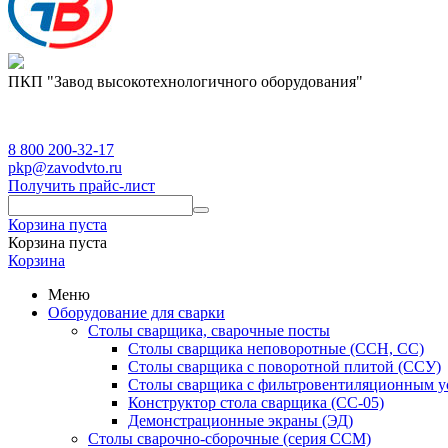
ПКП "Завод высокотехнологичного оборудования"
8 800 200-32-17
pkp@zavodvto.ru
Получить прайс-лист
Корзина пуста
Корзина пуста
Корзина
Меню
Оборудование для сварки
Столы сварщика, сварочные посты
Столы сварщика неповоротные (ССН, СС)
Столы сварщика с поворотной плитой (ССУ)
Столы сварщика с фильтровентиляционным у
Конструктор стола сварщика (СС-05)
Демонстрационные экраны (ЭД)
Столы сварочно-сборочные (серия ССМ)