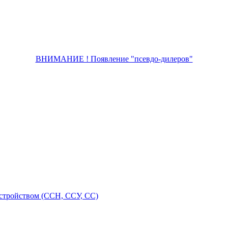
ВНИМАНИЕ ! Появление "псевдо-дилеров"
стройством (ССН, ССУ, СС)