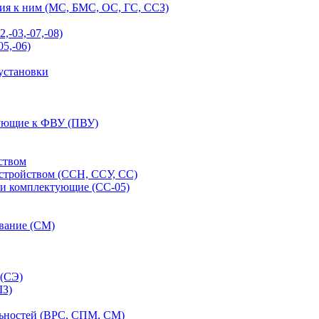
ия к ним (МС, БМС, ОС, ГС, ССЗ)
-03,-07,-08)
5,-06)
установки
тующие к ФВУ (ПВУ)
ством
стройством (ССН, ССУ, СС)
 и комплектующие (СС-05)
ование (СМ)
 (СЭ)
ШЗ)
льностей (ВРС, СПМ, СМ)