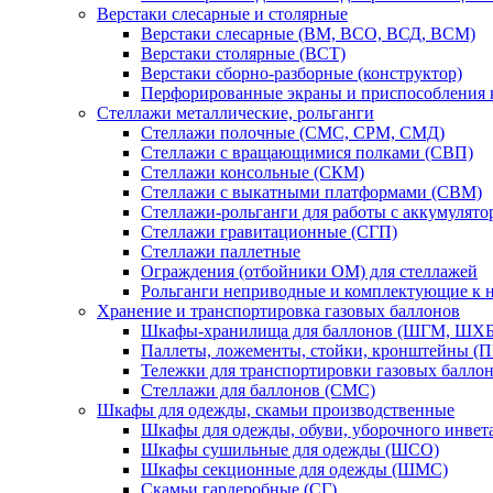
Верстаки слесарные и столярные
Верстаки слесарные (ВМ, ВСО, ВСД, ВСМ)
Верстаки столярные (ВСТ)
Верстаки сборно-разборные (конструктор)
Перфорированные экраны и приспособления к
Стеллажи металлические, рольганги
Стеллажи полочные (СМС, СРМ, СМД)
Стеллажи с вращающимися полками (СВП)
Стеллажи консольные (СКМ)
Стеллажи с выкатными платформами (СВМ)
Стеллажи-рольганги для работы с аккумулят
Стеллажи гравитационные (СГП)
Стеллажи паллетные
Ограждения (отбойники ОМ) для стеллажей
Рольганги неприводные и комплектующие к 
Хранение и транспортировка газовых баллонов
Шкафы-хранилища для баллонов (ШГМ, ШХБ
Паллеты, ложементы, стойки, кронштейны (
Тележки для транспортировки газовых балло
Стеллажи для баллонов (СМС)
Шкафы для одежды, скамьи производственные
Шкафы для одежды, обуви, уборочного инв
Шкафы сушильные для одежды (ШСО)
Шкафы секционные для одежды (ШМС)
Скамьи гардеробные (СГ)