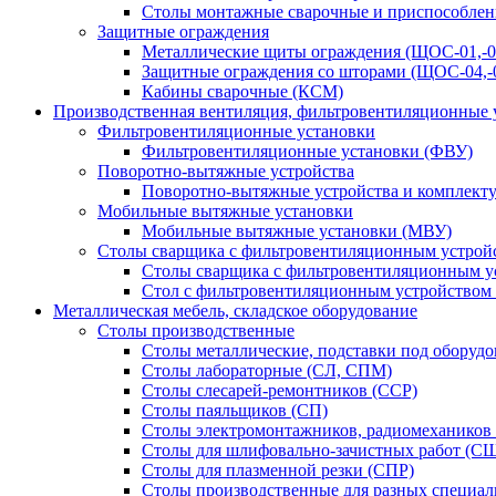
Столы монтажные сварочные и приспособлен
Защитные ограждения
Металлические щиты ограждения (ЩОС-01,-02,
Защитные ограждения со шторами (ЩОС-04,-0
Кабины сварочные (КСМ)
Производственная вентиляция, фильтровентиляционные 
Фильтровентиляционные установки
Фильтровентиляционные установки (ФВУ)
Поворотно-вытяжные устройства
Поворотно-вытяжные устройства и комплек
Мобильные вытяжные установки
Мобильные вытяжные установки (МВУ)
Столы сварщика с фильтровентиляционным устрой
Столы сварщика с фильтровентиляционным у
Стол с фильтровентиляционным устройством
Металлическая мебель, складское оборудование
Столы производственные
Столы металлические, подставки под оборуд
Столы лабораторные (СЛ, СПМ)
Столы слесарей-ремонтников (ССР)
Столы паяльщиков (СП)
Столы электромонтажников, радиомехаников
Столы для шлифовально-зачистных работ (С
Столы для плазменной резки (СПР)
Столы производственные для разных специа