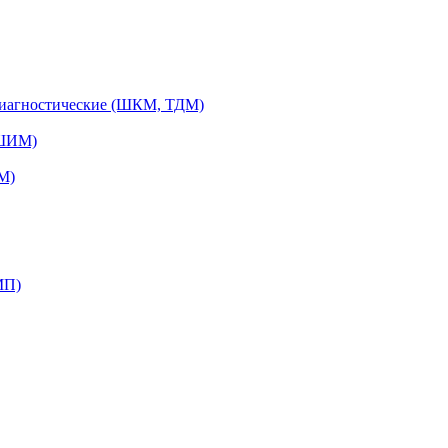
диагностические (ШКМ, ТДМ)
(ШИМ)
М)
МП)