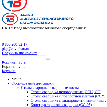
ПКП "Завод высокотехнологичного оборудования"
8 800 200-32-17
pkp@zavodvto.ru
Получить прайс-лист
Корзина пуста
Корзина пуста
Корзина
Меню
Оборудование для сварки
Столы сварщика, сварочные посты
Столы сварщика неповоротные (ССН, СС)
Столы сварщика с поворотной плитой (ССУ)
Столы сварщика с фильтровентиляционным у
Конструктор стола сварщика (СС-05)