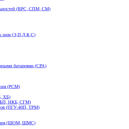
льностей (ВРС, СПМ, СМ)
 ним (Э,П,Д,К,С)
орными батареями (СРА)
ним (РСМ)
, ХБ)
ПБП, НКБ, СГМ)
нов (ПГУ-40П, ТРМ)
етаря (ШОМ, ШМС)