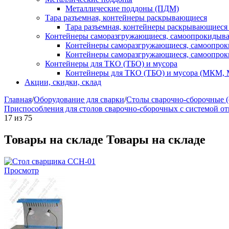
Металлические поддоны (ПДМ)
Тара разъемная, контейнеры раскрывающиеся
Тара разъемная, контейнеры раскрывающиеся
Контейнеры саморазгружающиеся, самоопрокидыв
Контейнеры саморазгружающиеся, самоопро
Контейнеры саморазгружающиеся, самоопро
Контейнеры для ТКО (ТБО) и мусора
Контейнеры для ТКО (ТБО) и мусора (МКМ,
Акции, скидки, склад
Главная
/
Оборудование для сварки
/
Столы сварочно-сборочные 
Приспособления для столов сварочно-сборочных с системой о
17
из
75
Товары на складе
Товары на складе
Просмотр