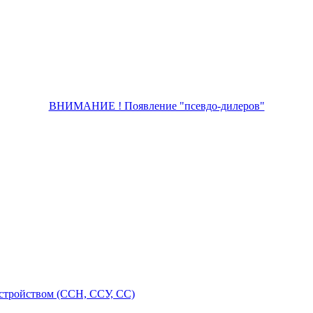
ВНИМАНИЕ ! Появление "псевдо-дилеров"
стройством (ССН, ССУ, СС)