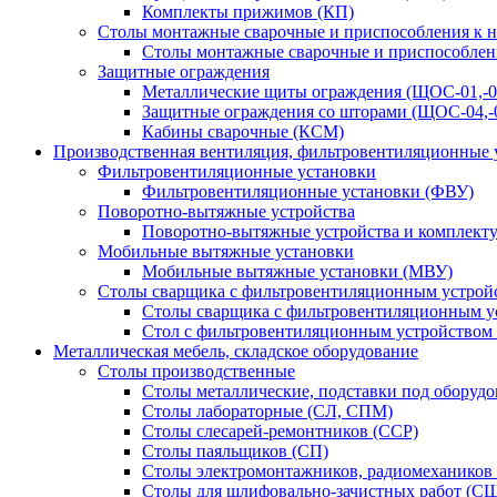
Комплекты прижимов (КП)
Столы монтажные сварочные и приспособления к 
Столы монтажные сварочные и приспособлен
Защитные ограждения
Металлические щиты ограждения (ЩОС-01,-02,
Защитные ограждения со шторами (ЩОС-04,-0
Кабины сварочные (КСМ)
Производственная вентиляция, фильтровентиляционные 
Фильтровентиляционные установки
Фильтровентиляционные установки (ФВУ)
Поворотно-вытяжные устройства
Поворотно-вытяжные устройства и комплек
Мобильные вытяжные установки
Мобильные вытяжные установки (МВУ)
Столы сварщика с фильтровентиляционным устрой
Столы сварщика с фильтровентиляционным у
Стол с фильтровентиляционным устройством
Металлическая мебель, складское оборудование
Столы производственные
Столы металлические, подставки под оборуд
Столы лабораторные (СЛ, СПМ)
Столы слесарей-ремонтников (ССР)
Столы паяльщиков (СП)
Столы электромонтажников, радиомехаников
Столы для шлифовально-зачистных работ (С