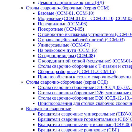
Демонстрационные экраны (ЭД)
Столы сварочно-сборочные (серия ССМ)
Базовые (ССМ-01, ССМ-10)
Модульные (ССМ-01-07 - ССМ-01-10, ССМ-02
Передвижные (ССМ-06)
Поворотные (ССМ-05)
С поворотно-вытяжным устройством (ССМ-0
С вращающейся рабочей плитой (ССМ-03)
Универсальные (ССМ-07)
На рельсовом пути (ССМ-16)
С гидроприводом (ССМ-08)
С координатной сеткой (модульные) (ССМ-01
Столы сварочно-сборочные с Т-пазами и отв
Сборно-разборные (ССМ-11..ССМ-15)
Приспособления к столам сварочно-сборочн
Столы сварочно-сборочные (серия ССД)
Столы сварочно-сборочные D16 (ССД-06,-07,-08
Столы сварочно-сборочные D26, монтажные с 
Столы сварочно-сборочные D28 (ССД-12,-13,-1
Приспособления для столов сварочно-сборочн
Вращатели сварочные
Вращатели сварочные универсальные (СВУ-01
Вращатели сварочные горизонтальные (СВУ-0
Вращатели сварочные вертикальные (СВУ-06)
Вращатели сварочные роликовые (СВР)