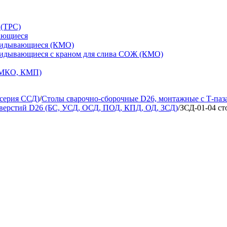
 (ТРС)
ающиеся
кидывающиеся (КМО)
кидывающиеся с краном для слива СОЖ (КМО)
 МКО, КМП)
(серия ССД)
/
Столы сварочно-сборочные D26, монтажные с Т-паза
тверстий D26 (БС, УСД, ОСД, ПОД, КПД, ОД, ЗСД)
/
ЗСД-01-04 ст