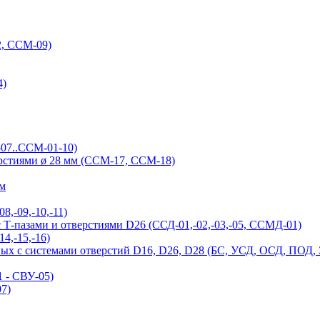
, ССМ-09)
4)
-07..ССМ-01-10)
ерстиями ø 28 мм (ССМ-17, ССМ-18)
ым
,-09,-10,-11)
Т-пазами и отверстиями D26 (ССД-01,-02,-03,-05, ССМД-01)
4,-15,-16)
ых с системами отверстий D16, D26, D28 (БС, УСД, ОСД, ПОД,
 - СВУ-05)
7)