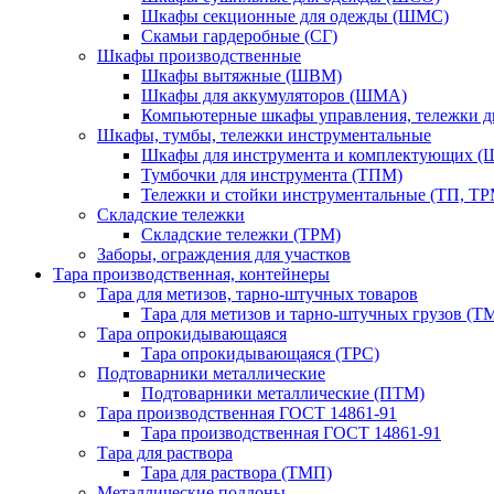
Шкафы секционные для одежды (ШМС)
Скамьи гардеробные (СГ)
Шкафы производственные
Шкафы вытяжные (ШВМ)
Шкафы для аккумуляторов (ШМА)
Компьютерные шкафы управления, тележки 
Шкафы, тумбы, тележки инструментальные
Шкафы для инструмента и комплектующих 
Тумбочки для инструмента (ТПМ)
Тележки и стойки инструментальные (ТП, ТР
Складские тележки
Складские тележки (ТРМ)
Заборы, ограждения для участков
Тара производственная, контейнеры
Тара для метизов, тарно-штучных товаров
Тара для метизов и тарно-штучных грузов (Т
Тара опрокидывающаяся
Тара опрокидывающаяся (ТРС)
Подтоварники металлические
Подтоварники металлические (ПТМ)
Тара производственная ГОСТ 14861-91
Тара производственная ГОСТ 14861-91
Тара для раствора
Тара для раствора (ТМП)
Металлические поддоны