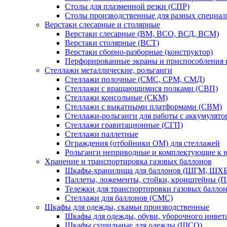
Столы для плазменной резки (СПР)
Столы производственные для разных специа
Верстаки слесарные и столярные
Верстаки слесарные (ВМ, ВСО, ВСД, ВСМ)
Верстаки столярные (ВСТ)
Верстаки сборно-разборные (конструктор)
Перфорированные экраны и приспособления к
Стеллажи металлические, рольганги
Стеллажи полочные (СМС, СРМ, СМД)
Стеллажи с вращающимися полками (СВП)
Стеллажи консольные (СКМ)
Стеллажи с выкатными платформами (СВМ)
Стеллажи-рольганги для работы с аккумулят
Стеллажи гравитационные (СГП)
Стеллажи паллетные
Ограждения (отбойники ОМ) для стеллажей
Рольганги неприводные и комплектующие к 
Хранение и транспортировка газовых баллонов
Шкафы-хранилища для баллонов (ШГМ, ШХБ
Паллеты, ложементы, стойки, кронштейны (
Тележки для транспортировки газовых балло
Стеллажи для баллонов (СМС)
Шкафы для одежды, скамьи производственные
Шкафы для одежды, обуви, уборочного инв
Шкафы сушильные для одежды (ШСО)