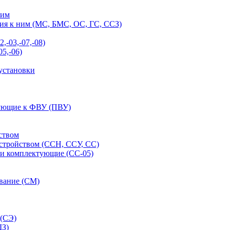
ним
ия к ним (МС, БМС, ОС, ГС, ССЗ)
-03,-07,-08)
5,-06)
установки
тующие к ФВУ (ПВУ)
ством
стройством (ССН, ССУ, СС)
 и комплектующие (СС-05)
ование (СМ)
 (СЭ)
ШЗ)