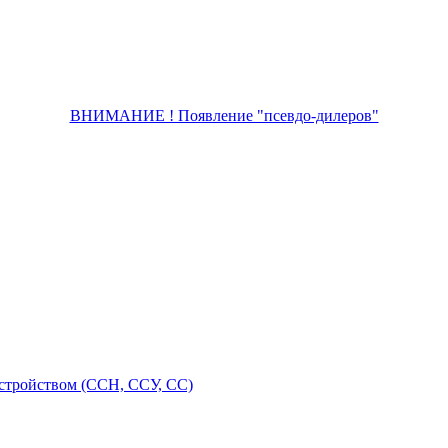
ВНИМАНИЕ ! Появление "псевдо-дилеров"
стройством (ССН, ССУ, СС)