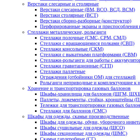
Верстаки слесарные и столярные
Верстаки слесарные (ВМ, ВСО, ВСД, ВСМ)
Верстаки столярные (ВСТ)
Верстаки сборно-разборные (конструктор)
Перфорированные экраны и приспособления к
Стеллажи металлические, рольганги
Стеллажи полочные (СМС, СРМ, СМД)
Стеллажи с вращающимися полками (СВП)
Стеллажи консольные (СКМ)
Стеллажи с выкатными платформами (СВМ)
Стеллажи-рольганги для работы с аккумулят
Стеллажи гравитационные (СГП)
Стеллажи паллетные
Ограждения (отбойники ОМ) для стеллажей
Рольганги неприводные и комплектующие к 
Хранение и транспортировка газовых баллонов
Шкафы-хранилища для баллонов (ШГМ, ШХБ
Паллеты, ложементы, стойки, кронштейны (
Тележки для транспортировки газовых балло
Стеллажи для баллонов (СМС)
Шкафы для одежды, скамьи производственные
Шкафы для одежды, обуви, уборочного инв
Шкафы сушильные для одежды (ШСО)
Шкафы секционные для одежды (ШМС)
Скамьи гардеробные (СГ)