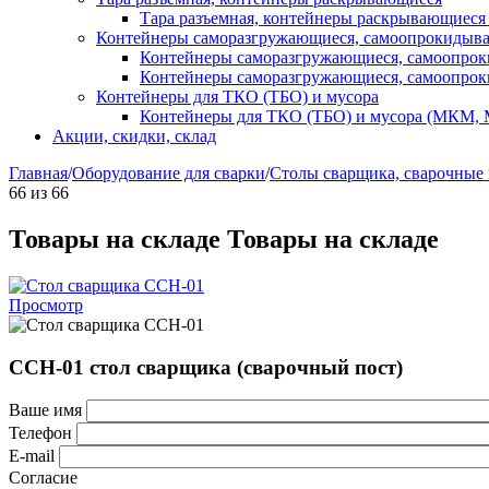
Тара разъемная, контейнеры раскрывающиеся
Контейнеры саморазгружающиеся, самоопрокидыв
Контейнеры саморазгружающиеся, самоопро
Контейнеры саморазгружающиеся, самоопро
Контейнеры для ТКО (ТБО) и мусора
Контейнеры для ТКО (ТБО) и мусора (МКМ,
Акции, скидки, склад
Главная
/
Оборудование для сварки
/
Столы сварщика, сварочные
66
из
66
Товары на складе
Товары на складе
Просмотр
ССН-01 стол сварщика (сварочный пост)
Ваше имя
Телефон
E-mail
Согласие