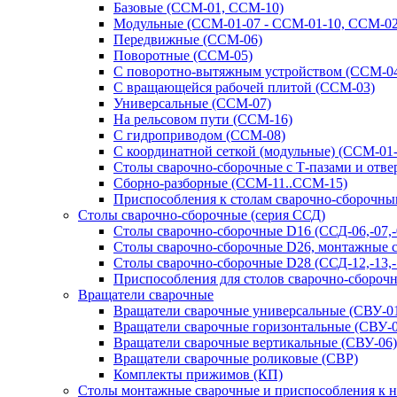
Базовые (ССМ-01, ССМ-10)
Модульные (ССМ-01-07 - ССМ-01-10, ССМ-02
Передвижные (ССМ-06)
Поворотные (ССМ-05)
С поворотно-вытяжным устройством (ССМ-0
С вращающейся рабочей плитой (ССМ-03)
Универсальные (ССМ-07)
На рельсовом пути (ССМ-16)
С гидроприводом (ССМ-08)
С координатной сеткой (модульные) (ССМ-01
Столы сварочно-сборочные с Т-пазами и отв
Сборно-разборные (ССМ-11..ССМ-15)
Приспособления к столам сварочно-сборочн
Столы сварочно-сборочные (серия ССД)
Столы сварочно-сборочные D16 (ССД-06,-07,-08
Столы сварочно-сборочные D26, монтажные с 
Столы сварочно-сборочные D28 (ССД-12,-13,-1
Приспособления для столов сварочно-сборочн
Вращатели сварочные
Вращатели сварочные универсальные (СВУ-01
Вращатели сварочные горизонтальные (СВУ-0
Вращатели сварочные вертикальные (СВУ-06)
Вращатели сварочные роликовые (СВР)
Комплекты прижимов (КП)
Столы монтажные сварочные и приспособления к 