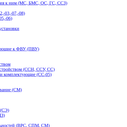
ия к ним (МС, БМС, ОС, ГС, ССЗ)
-03,-07,-08)
5,-06)
установки
тующие к ФВУ (ПВУ)
ством
стройством (ССН, ССУ, СС)
 и комплектующие (СС-05)
ование (СМ)
 (СЭ)
ШЗ)
льностей (ВРС, СПМ, СМ)