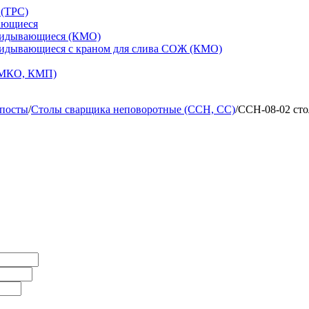
 (ТРС)
ающиеся
кидывающиеся (КМО)
кидывающиеся с краном для слива СОЖ (КМО)
 МКО, КМП)
 посты
/
Столы сварщика неповоротные (ССН, СС)
/
ССН-08-02 сто