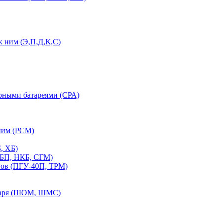
 ним (Э,П,Д,К,С)
орными батареями (СРА)
ним (РСМ)
, ХБ)
ПБП, НКБ, СГМ)
нов (ПГУ-40П, ТРМ)
етаря (ШОМ, ШМС)