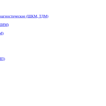
диагностические (ШКМ, ТДМ)
(ШИМ)
М)
МП)