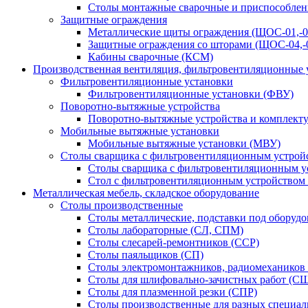
Столы монтажные сварочные и приспособлен
Защитные ограждения
Металлические щиты ограждения (ЩОС-01,-02,
Защитные ограждения со шторами (ЩОС-04,-0
Кабины сварочные (КСМ)
Производственная вентиляция, фильтровентиляционные 
Фильтровентиляционные установки
Фильтровентиляционные установки (ФВУ)
Поворотно-вытяжные устройства
Поворотно-вытяжные устройства и комплек
Мобильные вытяжные установки
Мобильные вытяжные установки (МВУ)
Столы сварщика с фильтровентиляционным устрой
Столы сварщика с фильтровентиляционным у
Стол с фильтровентиляционным устройством
Металлическая мебель, складское оборудование
Столы производственные
Столы металлические, подставки под оборуд
Столы лабораторные (СЛ, СПМ)
Столы слесарей-ремонтников (ССР)
Столы паяльщиков (СП)
Столы электромонтажников, радиомехаников
Столы для шлифовально-зачистных работ (С
Столы для плазменной резки (СПР)
Столы производственные для разных специа