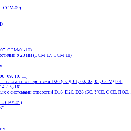
, ССМ-09)
4)
-07..ССМ-01-10)
ерстиями ø 28 мм (ССМ-17, ССМ-18)
ым
,-09,-10,-11)
Т-пазами и отверстиями D26 (ССД-01,-02,-03,-05, ССМД-01)
4,-15,-16)
ых с системами отверстий D16, D26, D28 (БС, УСД, ОСД, ПОД,
 - СВУ-05)
7)
ним