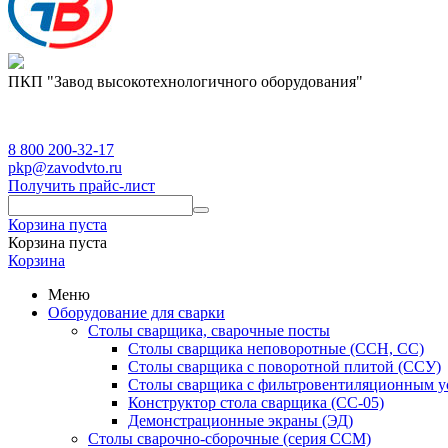
ПКП "Завод высокотехнологичного оборудования"
8 800 200-32-17
pkp@zavodvto.ru
Получить прайс-лист
Корзина пуста
Корзина пуста
Корзина
Меню
Оборудование для сварки
Столы сварщика, сварочные посты
Столы сварщика неповоротные (ССН, СС)
Столы сварщика с поворотной плитой (ССУ)
Столы сварщика с фильтровентиляционным у
Конструктор стола сварщика (СС-05)
Демонстрационные экраны (ЭД)
Столы сварочно-сборочные (серия ССМ)