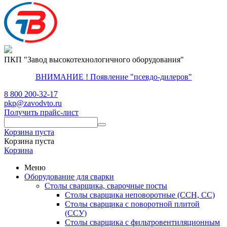
ПКП "Завод высокотехнологичного оборудования"
ВНИМАНИЕ ! Появление "псевдо-дилеров"
8 800 200-32-17
pkp@zavodvto.ru
Получить прайс-лист
Корзина пуста
Корзина пуста
Корзина
Меню
Оборудование для сварки
Столы сварщика, сварочные посты
Столы сварщика неповоротные (ССН, СС)
Столы сварщика с поворотной плитой
(ССУ)
Столы сварщика с фильтровентиляционным