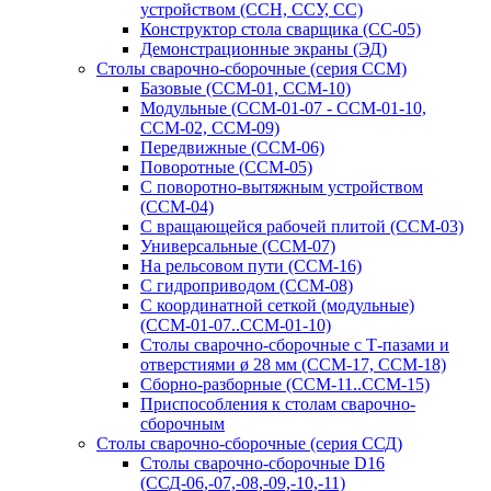
устройством (ССН, ССУ, СС)
Конструктор стола сварщика (СС-05)
Демонстрационные экраны (ЭД)
Столы сварочно-сборочные (серия ССМ)
Базовые (ССМ-01, ССМ-10)
Модульные (ССМ-01-07 - ССМ-01-10,
ССМ-02, ССМ-09)
Передвижные (ССМ-06)
Поворотные (ССМ-05)
С поворотно-вытяжным устройством
(ССМ-04)
С вращающейся рабочей плитой (ССМ-03)
Универсальные (ССМ-07)
На рельсовом пути (ССМ-16)
С гидроприводом (ССМ-08)
С координатной сеткой (модульные)
(ССМ-01-07..ССМ-01-10)
Столы сварочно-сборочные с Т-пазами и
отверстиями ø 28 мм (ССМ-17, ССМ-18)
Сборно-разборные (ССМ-11..ССМ-15)
Приспособления к столам сварочно-
сборочным
Столы сварочно-сборочные (серия ССД)
Столы сварочно-сборочные D16
(ССД-06,-07,-08,-09,-10,-11)