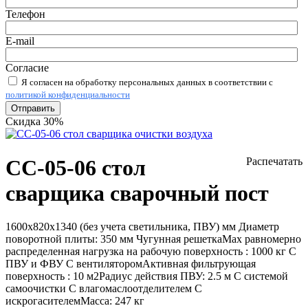
Телефон
E-mail
Согласие
Я согласен на обработку персональных данных в соответствии с
политикой конфиденциальности
Отправить
Скидка 30%
СС-05-06 стол
Распечатать
сварщика сварочный пост
1600х820х1340 (без учета светильника, ПВУ) мм
Диаметр
поворотной плиты: 350 мм
Чугунная решетка
Мах равномерно
распределенная нагрузка на рабочую поверхность :
1000 кг
С
ПВУ и ФВУ
С вентилятором
Активная фильтрующая
поверхность :
10 м2
Радиус действия ПВУ:
2.5 м
С системой
самоочистки
С влагомаслоотделителем
С
искрогасителем
Масса:
247 кг