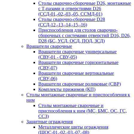
Столы сварочно-сборочные D26, монтажные
с Т-пазами и отверстиями D26
(ССД-01,-02,-03,-05, ССМД-01)
Столы сварочно-сборочные D28
(ССД-12,-13,-14,-15,-16)
Приспособления для столов сварочно-
сборочных с системами отверстий D16, D26,
D28 (БС, УСД, ОСД, ПОД, ЗСД)
Вращатели сварочные
Вращатели сварочные универсальные
(СВУ-01 - СВУ-05)
Вращатели сварочные горизонтальные
(СВУ-07)
Вращатели сварочные вертикальные
(СВУ-06)
Вращатели сварочные роликовые (СВР)
Комплекты прижимов (КП)
Столы монтажные сварочные и приспособления к
ним
Столы монтажные сварочные и
приспособления к ним (МС, БМС, ОС, ГС,
ССЗ)
Защитные ограждения
Металлические щиты ограждения
(ЩОС-01,-02,-03,-07,-08)