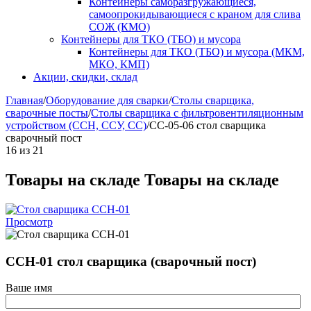
Контейнеры саморазгружающиеся,
самоопрокидывающиеся с краном для слива
СОЖ (КМО)
Контейнеры для ТКО (ТБО) и мусора
Контейнеры для ТКО (ТБО) и мусора (МКМ,
МКО, КМП)
Акции, скидки, склад
Главная
/
Оборудование для сварки
/
Столы сварщика,
сварочные посты
/
Столы сварщика с фильтровентиляционным
устройством (ССН, ССУ, СС)
/
СС-05-06 стол сварщика
сварочный пост
16
из
21
Товары на складе
Товары на складе
Просмотр
ССН-01 стол сварщика (сварочный пост)
Ваше имя