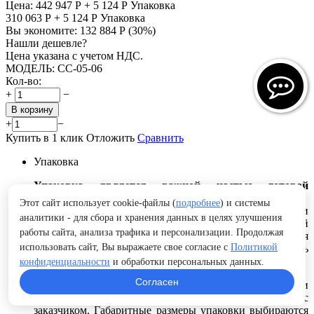
Цена:
442 947
Р
+
5 124
Р
Упаковка
310 063
Р
+
5 124
Р
Упаковка
Вы экономите:
132 884
Р
(
30
%)
Нашли дешевле?
Цена указана с учетом НДС.
МОДЕЛЬ:
СС-05-06
Кол-во:
+
−
В корзину
+
−
Купить в 1 клик
Отложить
Сравнить
Упаковка
Упаковка является важной частью готовой
продукции.
Этот сайт использует cookie-файлы (
подробнее
) и системы
При выборе упаковки продукции основными вопросами
аналитики - для сбора и хранения данных в целях улучшения
являются: определение ее наибольшей экономической
работы сайта, анализа трафика и персонализации. Продолжая
эффективности, защиты от вредного воздействия
использовать сайт, Вы выражаете свое согласие с
Политикой
окружающей среды, от повреждений и от потерь
содержимого при транспортировке и хранении.
конфиденциальности
и обработки персональных данных.
Согласен
Вид упаковки выбирается в зависимости от изделия и
способа транспортировки или по согласованию с
заказчиком. Габаритные размеры упаковки выбираются