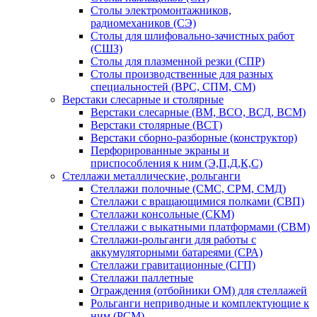
Столы электромонтажников,
радиомехаников (СЭ)
Столы для шлифовально-зачистных работ
(СШЗ)
Столы для плазменной резки (СПР)
Столы производственные для разных
специальностей (ВРС, СПМ, СМ)
Верстаки слесарные и столярные
Верстаки слесарные (ВМ, ВСО, ВСД, ВСМ)
Верстаки столярные (ВСТ)
Верстаки сборно-разборные (конструктор)
Перфорированные экраны и
приспособления к ним (Э,П,Д,К,С)
Стеллажи металлические, рольганги
Стеллажи полочные (СМС, СРМ, СМД)
Стеллажи с вращающимися полками (СВП)
Стеллажи консольные (СКМ)
Стеллажи с выкатными платформами (СВМ)
Стеллажи-рольганги для работы с
аккумуляторными батареями (СРА)
Стеллажи гравитационные (СГП)
Стеллажи паллетные
Ограждения (отбойники ОМ) для стеллажей
Рольганги неприводные и комплектующие к
ним (РСМ)